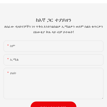
ከእኛ ጋር ተያይዘን
ለሰፊው ዲዛይኖቻችን ነፃ ጥቅስ እንድንልክልዎ ኢሜልዎን ወይም ስልክ ቁጥርዎን
በእውቂያ ቅጹ ላይ ብቻ ይተዉት!
ስም
ኢሜል
ይዘት