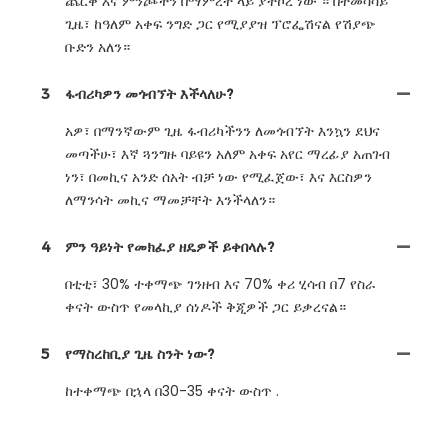
ጨርቅ እና ምንጮችን በማምረት ላይ ያተኮረ ነው ። በተመሳሳይ
ጊዜ፣ ከዓለም አቀፍ ንግድ ጋር የሚያያዝ ፕሮፌሽናል የሽያጭ
ቡድን አለን።
3
ፋብሪካዎን መጎብኘት እችላለሁ?
አዎ፣ በማንኛውም ጊዜ ፋብሪካችንን ለመጎብኘት እንኳን ደህና
መጣችሁ፣ እኛ ጓንግዙ ባይዩን አለም አቀፍ አየር ማረፊያ አጠገብ
ነን፣ በመኪና አንድ ሰአት ብቻ ነው የሚፈጀው፣ እና እርስዎን
ለማንሳት መኪና ማመቻቸት እንችላለን።
4
ምን ዓይነት የመክፈያ ዘዴዎች ይቀበላሉ?
በቲቲ፣ 30% ተቀማጭ ገንዘብ እና 70% ቀሪ ሂሳብ በ7 የስራ
ቀናት ውስጥ የመላኪያ ሰነዶች ቅጂዎች ጋር ይቃረናል።
5
የማስረከቢያ ጊዜ ስንት ነው?
ከተቀማጭ በኋላ በ30-35 ቀናት ውስጥ .