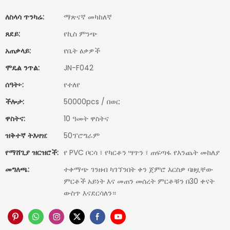
ለስላሳ ጥንካሬ:
ማጽናኛ መካከለኛ
ጸደይ:
የኪስ ምንጭ
አጠቃላይ:
የቤት ዕቃዎች
ሞዴል ንጥል:
JN-F042
ሰዓት፦:
የተለየ
ችሎታ:
50000pcs / በወር
ዋስትና:
10 ዓመት ዋስትና
ዝቅተኛ ትእዛዝ:
50ፕሮግራም
የማሸጊያ ዝርዝሮች:
የ PVC ቦርሳ ፣ የካርቶን ሣጥን ፣ ጠፍጣፋ የእንጨት መከለያ
መግለጫ:
ተቀማጭ ገንዘብ ካገኘንበት ቀን ጀምሮ እርስዎ ባዘዟቸው
ምርቶች አይነት እና መጠን መሰረት ምርቶቹን በ30 ቀናት
ውስጥ እናደርሳለን።