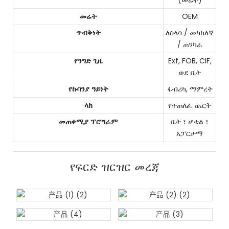
መሬት
OEM
ጥብቅነት
ለስላሳ / መካከለኛ
/ ጠንካራ
የንግድ ጊዜ
Exf, FOB, CIF,
ወደ ቤት
የኩባንያ ዓይነት
ፋብሪካ, ማምረት
ላክ
የተጠለፈ ጨርቅ
መጠቀሚያ ፕሮግራም
ቤት ፣ ሆቴል ፣
አፓርታማ
የፍርድ ዝርዝር መረጃ