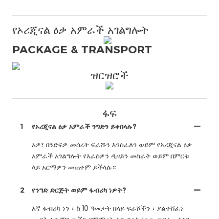
የኦሪጂናል ዕቃ አምራች አገልግሎት
PACKAGE & TRANSPORT
ዝርዝሮች
ፋፍ
1
የኦሪጂናል ዕቃ አምራች ንግድን ይቀበላሉ?
አዎ፣ በንድፍዎ መሰረት ፍራሹን እንሰራለን ወይም የኦሪጂናል ዕቃ
አምራች አገልግሎት የእራስዎን ዲዛይን መስራት ወይም በምርቱ
ላይ አርማዎን መጠቀም ይችላሉ።
2
የንግድ ድርጅት ወይም ፋብሪካ ነዎት?
እኛ ፋብሪካ ነን ፣ ከ 10 ዓመታት በላይ ፍራሾችን ፣ ያልተሸፈነ