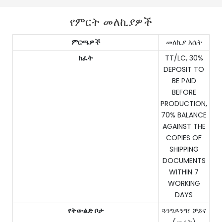
የምርት መለኪያዎች
ምርጫዎች
መለኪያ እሴት
ክፈት
TT/LC, 30%
DEPOSIT TO
BE PAID
BEFORE
PRODUCTION,
70% BALANCE
AGAINST THE
COPIES OF
SHIPPING
DOCUMENTS
WITHIN 7
WORKING
DAYS
የትውልድ ቦታ
ጓንግዶንግ፣ ቻይና
(መሬት)