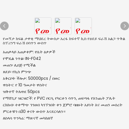
የመኝታ ክፍል ታዋቂ ማህደረ ትውስታ አረፋ ከፍተኛ ኪስ የፀደይ ፍራሽ አልጋ ጥቅል
ስፕሪንግ ፍራሽ በሳጥን ውስጥ
አጠቃላይ አጠቃቀም: የቤት ዕቃዎች
የሞዴል ንጥል፡ IN-F042
መጠን፡ ሊበጅ የሚችል
ጸደይ፡ የኪስ ምንጭ
አቅርቦት ችሎታ: 50000pcs / በወር
ዋስትና: የ 10 ዓመታት ዋስትና
ዝቅተኛ ትእዛዝ: 50pcs
የማሸጊያ ዝርዝሮች: የ PVC ቦርሳ, የካርቶን ሳጥን, ጠፍጣፋ የእንጨት ፓሌት
ርክክብ፡ ተቀማጭ ገንዘብ ካገኘንበት ቀን ጀምሮ ባዘዙት አይነት እና መጠን መሰረት
ምርቶቹን በ30 ቀናት ውስጥ እናደርሳለን።
ለስላሳ ጥንካሬ: ማጽናኛ መካከለኛ