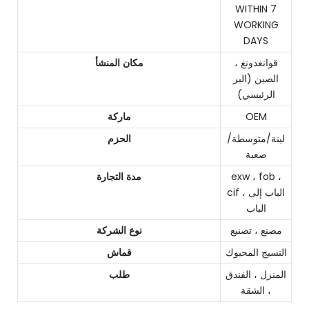
WITHIN 7
WORKING
DAYS
قوانغدونغ ،
مكان المنشأ
الصين (البر
الرئيسي)
OEM
ماركة
لينة/متوسطة/
الحزم
صعبة
exw ، fob ،
مدة التجارة
cif ، الباب إلى
الباب
مصنع ، تصنيع
نوع الشركة
النسيج المحبوك
قماش
المنزل ، الفندق
طلب
، الشقة