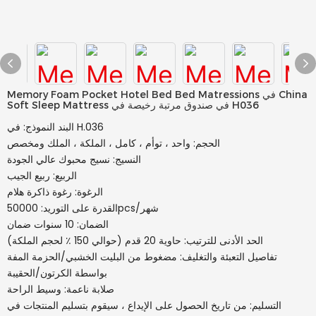
Memory Foam Pocket Hotel Bed Bed Matressions في China
Soft Sleep Mattress في صندوق مرتبة رخيصة في H036
البند النموذج: في H.036
الحجم: واحد ، توأم ، كامل ، الملكة ، الملك ومخصص
النسيج: نسيج محبوك عالي الجودة
الربيع: ربيع الجيب
الرغوة: رغوة ذاكرة هلام
القدرة على التوريد: 50000pcs/شهر
الضمان: 10 سنوات ضمان
الحد الأدنى للترتيب: حاوية 20 قدم (حوالي 150 ٪ لحجم الملكة)
تفاصيل التعبئة والتغليف: مضغوط من البليت الخشبي/الحزمة المفة
بواسطة الكرتون/الحقيبة
صلابة ناعمة: وسيط الراحة
التسليم: من تاريخ الحصول على الإيداع ، سيقوم بتسليم المنتجات في