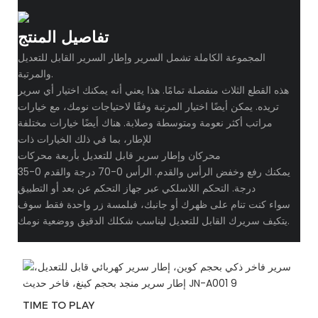
تفاصيل المنتج
المجموعة الكاملة تشمل السرير وإطار السرير القابل للتعديل
والمرتبة.
هذه القطع الثلاث منفصلة تمامًا. هذا يعني أنه يمكنك اختيار أي سرير
تريده. يمكن أيضًا اختيار المرتبة وفقًا لاحتياجات نومك، مع خيارات
مراتب أكثر نعومة ومتوسطة وصلابة. هناك أيضًا خيارات مختلفة
للإطار، بما في ذلك الخيارات ذات
محركان وإطار سرير قابل للتعديل بأربعة محركات
يمكنك رفع وخفض الرأس والقدم. الرأس 0-70 درجة والقدم 0-35
درجة. التحكم اللاسلكي عبر جهاز التحكم عن بعد أو التطبيق
سواء كنت تنام على ظهرك أو جانبك، فبلمسة زر واحدة فقط سوف
يتكيف سريرك القابل للتعديل ليناسب شكلك الدقيق ووضعية نومك.
TIME TO PLAY