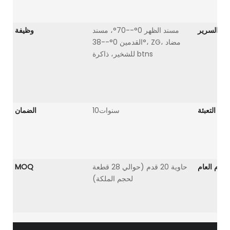
ار السرير
مسند الظهر 0°--70°، مسند
وظيفة
القدمين 0°--38°، ZG، مضاد
للشخير، ذاكرة btns
التعبئة
سنوات10
الضمان
خدام العام
حاوية 20 قدم (حوالي 28 قطعة
MOQ
لحجم الملكة)