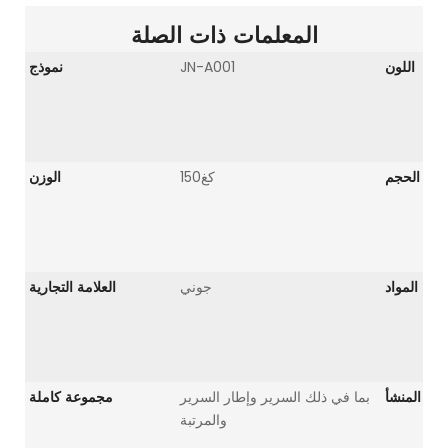
المعلمات ذات الصلة
اللون
JN-A001
نموذج
الحجم
كغ150
الوزن
المواد
جوني
العلامة التجارية
ان المنشأ
بما في ذلك السرير وإطار السرير
مجموعة كاملة
والمرتبة