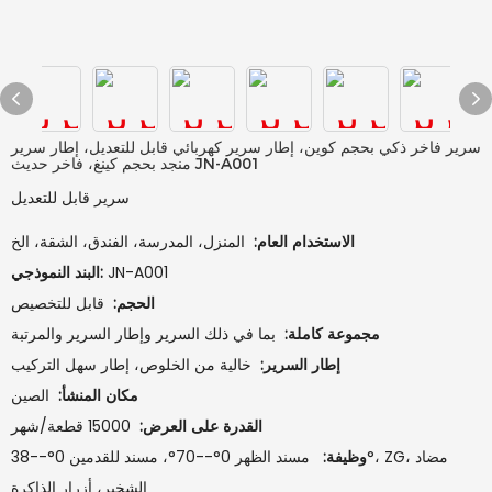
سرير فاخر ذكي بحجم كوين، إطار سرير كهربائي قابل للتعديل، إطار سرير
منجد بحجم كينغ، فاخر حديث JN-A001
سرير قابل للتعديل
الاستخدام العام:
المنزل، المدرسة، الفندق، الشقة، الخ
JN-A001
البند النموذجي:
الحجم:
قابل للتخصيص
مجموعة كاملة:
بما في ذلك السرير وإطار السرير والمرتبة
إطار السرير:
خالية من الخلوص، إطار سهل التركيب
مكان المنشأ:
الصين
القدرة على العرض:
15000 قطعة/شهر
وظيفة:
مسند الظهر 0°--70°، مسند للقدمين 0°--38°، ZG، مضاد
الشخير، أزرار الذاكرة