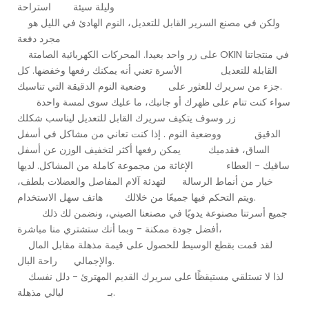
وليلة سيئة استراحة
ولكن في مصنع السرير القابل للتعديل، النوم الهادئ في الليل هو
مجرد دفعة
على زر واحد بعيدا. المحركات الكهربائية الصامتة OKIN في منتجاتنا
القابلة للتعديل الأسرة تعني أنه يمكنك رفعها وخفضها. كل
جزء من سريرك للعثور على وضعية النوم الدقيقة التي تناسبك.
سواء كنت تنام على ظهرك أو جانبك، ما عليك سوى لمسة واحدة
زر وسوف يتكيف سريرك القابل للتعديل ليناسب شكلك
الدقيق ووضعية النوم . إذا كنت تعاني من مشاكل في أسفل
الساق، فقدميك يمكن رفعها أكثر لتخفيف الوزن عن أسفل
ساقيك - العطاء الإغاثة من مجموعة كاملة من المشاكل. لديها
خيار من أنماط الرسالة لتهدئة آلام المفاصل والعضلات بلطف،
ويتم التحكم فيها جميعًا من خلالك هاتف سهل الاستخدام.
جميع أسرتنا مصنوعة يدويًا في مصنعنا الصيني، ونضمن لك ذلك
أفضل جودة ممكنة - وبما أنك ستشتري منا مباشرة،
لقد قمت بقطع الوسيط للحصول على قيمة مذهلة مقابل المال
والإجمالي راحة البال.
لذا لا تستلقي مستيقظًا على سريرك القديم المهترئ - دلل نفسك
بـ ليالي مذهلة.