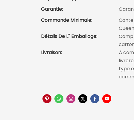
Garantie:
Garant
Commande Minimale:
Conten
Queen
Détails De L'' Emballage:
Compri
carto
Livraison:
À comp
livrer
type e
comm