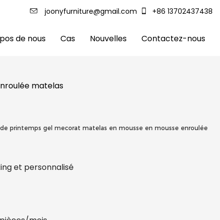
joonyfurniture@gmail.com
+86 13702437438
pos de nous
Cas
Nouvelles
Contactez-nous
enroulée matelas
as de printemps gel mecorat matelas en mousse en mousse enroulée
king et personnalisé