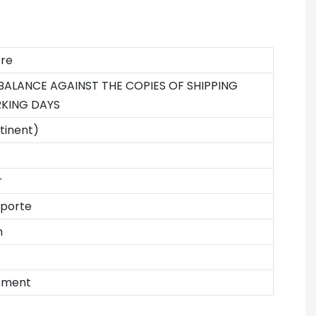
tre
 BALANCE AGAINST THE COPIES OF SHIPPING
KING DAYS
tinent)
r
 porte
n
tement