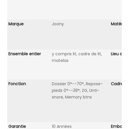
Marque
Joony
Matériel
Ensemble entier
y compris lit, cadre de lit,
Lieu d'or
matelas
Fonction
Dossier 0°--70°, Repose-
Cadre de 
pieds 0°--38°, ZG, Unti-
snore, Memory btns
Garantie
10 Années
Emballa