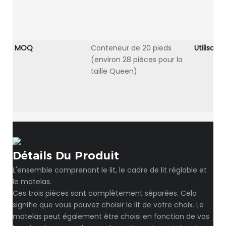
MOQ
Conteneur de 20 pieds
Utilisati
(environ 28 pièces pour la
taille Queen)
Détails Du Produit
L'ensemble comprenant le lit, le cadre de lit réglable et
le matelas.
Ces trois pièces sont complètement séparées. Cela
signifie que vous pouvez choisir le lit de votre choix. Le
matelas peut également être choisi en fonction de vos