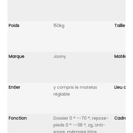
Poids
150kg
Taille
Marque
Joony
Matériel
Entier
y compris le matelas
Lieu d'or
réglable
Fonction
Dossier 0 ° --70 °, repose-
Cadre de 
pieds 0 ° --38 °, zg, Unti-
snore, mémoire btns