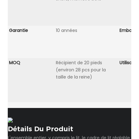
Garantie
10 années
Emballa
MOQ
Récipient de 20 pieds
Utilisati
(environ 28 pcs pour la
taille de la reine)
Détails Du Produit
L'ensemble entier, y compris le lit, le cadre de lit réglable