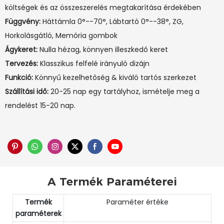
költségek és az összeszerelés megtakarítása érdekében
Függvény:
Háttámla 0°--70°, Lábtartó 0°--38°, ZG,
Horkolásgátló, Memória gombok
Ágykeret:
Nulla hézag, könnyen illeszkedő keret
Tervezés:
Klasszikus felfelé irányuló dizájn
Funkció:
Könnyű kezelhetőség & kiváló tartós szerkezet
Szállítási idő:
20-25 nap egy tartályhoz, ismételje meg a
rendelést 15-20 nap.
A Termék Paraméterei
Termék
Paraméter értéke
paraméterek