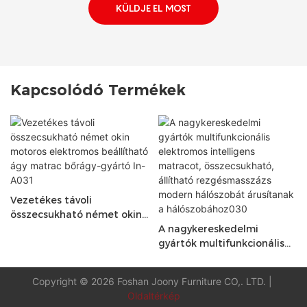
KÜLDJE EL MOST
Kapcsolódó Termékek
Vezetékes távoli
összecsukható német okin
motoros elektromos
A nagykereskedelmi
beállítható ágy matrac
gyártók multifunkcionális
bőrágy-gyártó In-A031
elektromos intelligens
matracot, összecsukható,
Copyright © 2026 Foshan Joony Furniture CO,. LTD. |
állítható rezgésmasszázs
Oldaltérkép
modern hálószobát