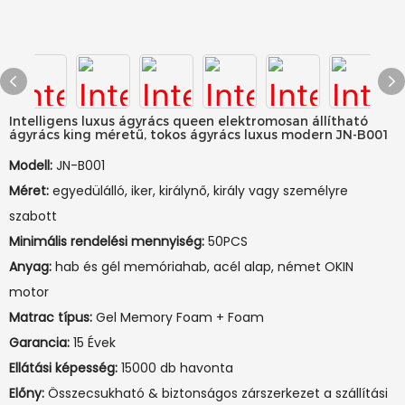
Intelligens luxus ágyrács queen elektromosan állítható
ágyrács king méretű, tokos ágyrács luxus modern JN-B001
Modell:
JN-B001
Méret:
egyedülálló, iker, királynő, király vagy személyre
szabott
Minimális rendelési mennyiség:
50PCS
Anyag:
hab és gél memóriahab, acél alap, német OKIN
motor
Matrac típus:
Gel Memory Foam + Foam
Garancia:
15 Évek
Ellátási képesség:
15000 db havonta
Előny:
Összecsukható & biztonságos zárszerkezet a szállítási