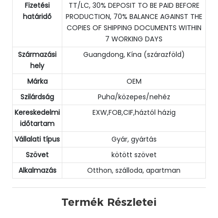
Fizetési
TT/LC, 30% DEPOSIT TO BE PAID BEFORE
határidő
PRODUCTION, 70% BALANCE AGAINST THE
COPIES OF SHIPPING DOCUMENTS WITHIN
7 WORKING DAYS
Származási
Guangdong, Kína (szárazföld)
hely
Márka
OEM
Szilárdság
Puha/közepes/nehéz
Kereskedelmi
EXW,FOB,CIF,háztól házig
időtartam
Vállalati típus
Gyár, gyártás
Szövet
kötött szövet
Alkalmazás
Otthon, szálloda, apartman
Termék Részletei