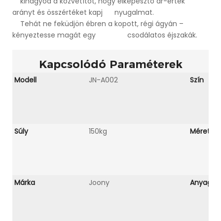
kihagyod a közvetítőt, hogy elképesztő ár-érték
arányt és összértéket kapj nyugalmat.
Tehát ne feküdjön ébren a kopott, régi ágyán –
kényeztesse magát egy csodálatos éjszakák.
Kapcsolódó Paraméterek
Modell
JN-A002
Szín
Súly
150kg
Méret
Márka
Joony
Anyag