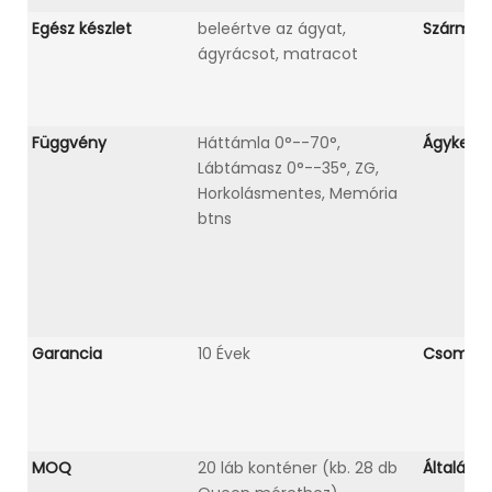
Egész készlet
beleértve az ágyat,
Származá
ágyrácsot, matracot
Függvény
Háttámla 0°--70°,
Ágykeret
Lábtámasz 0°--35°, ZG,
Horkolásmentes, Memória
btns
Garancia
10 Évek
Csomago
MOQ
20 láb konténer (kb. 28 db
Általáno