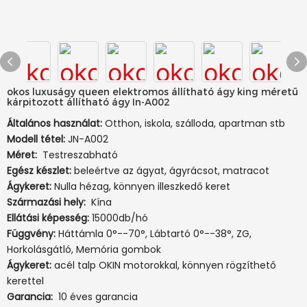
okos luxuságy queen elektromos állítható ágy king méretű
kárpitozott állítható ágy In-A002
Általános használat:
Otthon, iskola, szálloda, apartman stb
Modell tétel:
JN-A002
Méret:
Testreszabható
Egész készlet:
beleértve az ágyat, ágyrácsot, matracot
Ágykeret:
Nulla hézag, könnyen illeszkedő keret
Származási hely:
Kína
Ellátási képesség:
15000db/hó
Függvény:
Háttámla 0°--70°, Lábtartó 0°--38°, ZG,
Horkolásgátló, Memória gombok
Ágykeret:
acél talp OKIN motorokkal, könnyen rögzíthető
kerettel
Garancia:
10 éves garancia