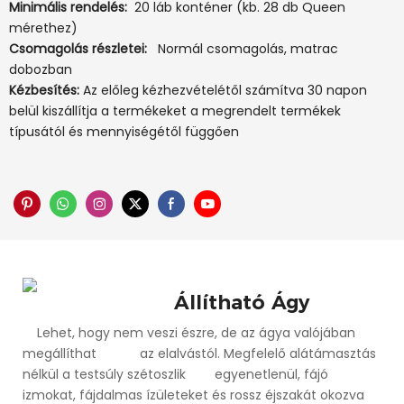
Minimális rendelés:
20 láb konténer (kb. 28 db Queen
mérethez)
Csomagolás részletei:
Normál csomagolás, matrac
dobozban
Kézbesítés:
Az előleg kézhezvételétől számítva 30 napon
belül kiszállítja a termékeket a megrendelt termékek
típusától és mennyiségétől függően
Állítható Ágy
Lehet, hogy nem veszi észre, de az ágya valójában
megállíthat az elalvástól. Megfelelő alátámasztás
nélkül a testsúly szétoszlik egyenetlenül, fájó
izmokat, fájdalmas ízületeket és rossz éjszakát okozva