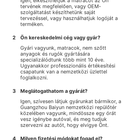
Igen, elkészíthetjük a matracot az Ön
tervének megfelelően, vagy OEM-
szolgáltatást készíthetünk saját
tervezéssel, vagy használhatjuk logóját a
terméken.
2
Ön kereskedelmi cég vagy gyár?
Gyári vagyunk, matracok, nem szőtt
anyagok és rugók gyártására
specializálódtunk több mint 10 éve.
Ugyanakkor professzionális értékesítési
csapatunk van a nemzetközi üzlettel
foglalkozni.
3
Meglátogathatom a gyárát?
Igen, szívesen látjuk gyárunkat bármikor, a
Guangzhou Baiyun nemzetközi repülőtér
közelében vagyunk, mindössze egy órát
vesz igénybe autóval, és meg tudjuk
szervezni az autót, hogy elvigye Önt.
4
Milyen fizetési módokat fogad el?