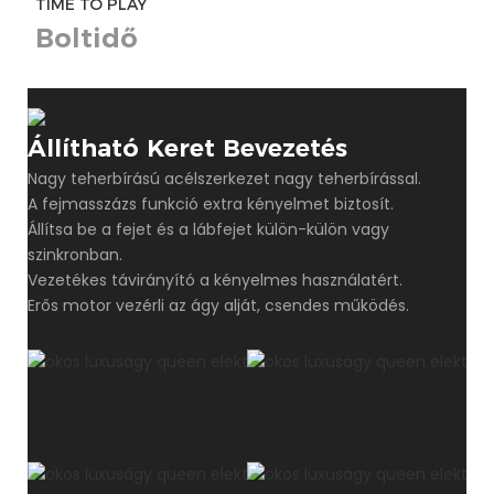
TIME TO PLAY
Boltidő
Állítható Keret Bevezetés
Nagy teherbírású acélszerkezet nagy teherbírással.
A fejmasszázs funkció extra kényelmet biztosít.
Állítsa be a fejet és a lábfejet külön-külön vagy
szinkronban.
Vezetékes távirányító a kényelmes használatért.
Erős motor vezérli az ágy alját, csendes működés.