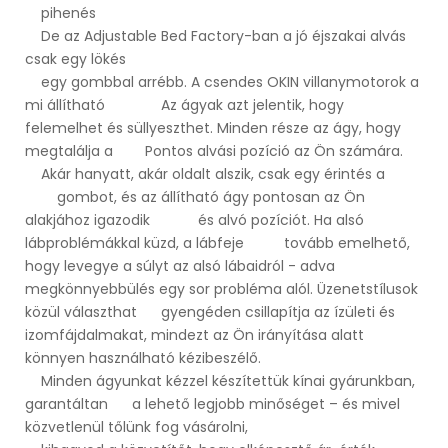
pihenés
De az Adjustable Bed Factory-ban a jó éjszakai alvás
csak egy lökés
egy gombbal arrébb. A csendes OKIN villanymotorok a
mi állítható Az ágyak azt jelentik, hogy
felemelhet és süllyeszthet. Minden része az ágy, hogy
megtalálja a Pontos alvási pozíció az Ön számára.
Akár hanyatt, akár oldalt alszik, csak egy érintés a
gombot, és az állítható ágy pontosan az Ön
alakjához igazodik és alvó pozíciót. Ha alsó
lábproblémákkal küzd, a lábfeje tovább emelhető,
hogy levegye a súlyt az alsó lábaidról - adva
megkönnyebbülés egy sor probléma alól. Üzenetstílusok
közül választhat gyengéden csillapítja az ízületi és
izomfájdalmakat, mindezt az Ön irányítása alatt
könnyen használható kézibeszélő.
Minden ágyunkat kézzel készítettük kínai gyárunkban,
garantáltan a lehető legjobb minőséget – és mivel
közvetlenül tőlünk fog vásárolni,