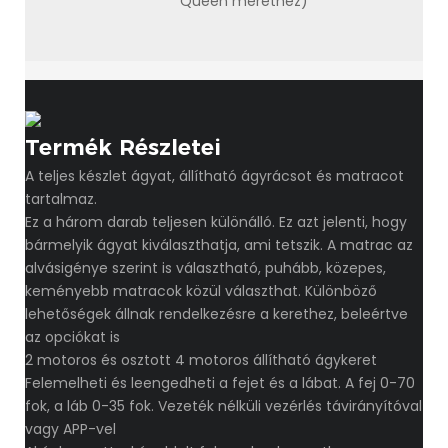
Queen mérethez)
Termék Részletei
A teljes készlet ágyat, állítható ágyrácsot és matracot
tartalmaz.
Ez a három darab teljesen különálló. Ez azt jelenti, hogy
bármelyik ágyat kiválaszthatja, ami tetszik. A matrac az
alvásigénye szerint is választható, puhább, közepes,
keményebb matracok közül választhat. Különböző
lehetőségek állnak rendelkezésre a kerethez, beleértve
az opciókat is
2 motoros és osztott 4 motoros állítható ágykeret
Felemelheti és leengedheti a fejet és a lábat. A fej 0-70
fok, a láb 0-35 fok. Vezeték nélküli vezérlés távirányítóval
vagy APP-vel