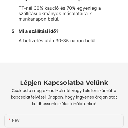
TT-nél 30% kaució és 70% egyenleg a
szállítási okmányok másolataira 7
munkanapon belül.
5
Mi a szállítási idő?
A befizetés után 30-35 napon belül.
Lépjen Kapcsolatba Velünk
Csak adja meg e-mail-címét vagy telefonszámát a
kapcsolatfelvételi űrlapon, hogy ingyenes árajánlatot
küldhessünk széles kínálatunkra!
Név