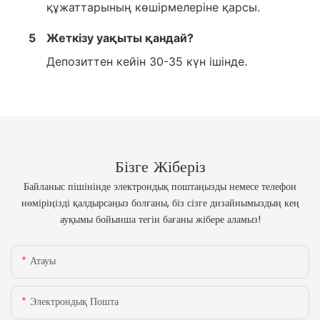
құжаттарының көшірмелеріне қарсы.
5
Жеткізу уақыты қандай?
Депозиттен кейін 30-35 күн ішінде.
Бізге Жіберіз
Байланыс пішінінде электрондық поштаңызды немесе телефон
нөміріңізді қалдырсаңыз болғаны, біз сізге дизайнымыздың кең
ауқымы бойынша тегін бағаны жібере аламыз!
Атауы
Электрондық Пошта