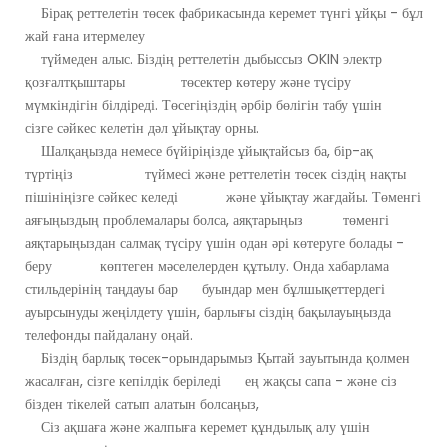
Бірақ реттелетін төсек фабрикасында керемет түнгі ұйқы - бұл
жай ғана итермелеу
түймеден алыс. Біздің реттелетін дыбыссыз OKIN электр
қозғалтқыштары төсектер көтеру және түсіру
мүмкіндігін білдіреді. Төсегіңіздің әрбір бөлігін табу үшін
сізге сәйкес келетін дәл ұйықтау орны.
Шалқаңызда немесе бүйіріңізде ұйықтайсыз ба, бір-ақ
түртіңіз түймесі және реттелетін төсек сіздің нақты
пішініңізге сәйкес келеді және ұйықтау жағдайы. Төменгі
аяғыңыздың проблемалары болса, аяқтарыңыз төменгі
аяқтарыңыздан салмақ түсіру үшін одан әрі көтеруге болады -
беру көптеген мәселелерден құтылу. Онда хабарлама
стильдерінің таңдауы бар буындар мен бұлшықеттердегі
ауырсынуды жеңілдету үшін, барлығы сіздің бақылауыңызда
телефонды пайдалану оңай.
Біздің барлық төсек-орындарымыз Қытай зауытында қолмен
жасалған, сізге кепілдік беріледі ең жақсы сапа - және сіз
бізден тікелей сатып алатын болсаңыз,
Сіз ақшаға және жалпыға керемет құндылық алу үшін