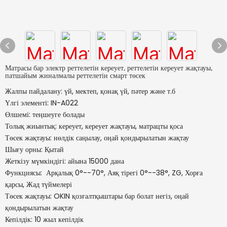
Матрасы бар электр реттелетін кереует, реттелетін кереует жақтауы,
патшайым жиналмалы реттелетін смарт төсек
Жалпы пайдалану: үй, мектеп, қонақ үй, пәтер және т.б
Үлгі элементі: IN-A022
Өлшемі: теңшеуге болады
Толық жиынтық: кереует, кереует жақтауы, матрацты қоса
Төсек жақтауы: нөлдік саңылау, оңай қондырылатын жақтау
Шығу орны: Қытай
Жеткізу мүмкіндігі: айына 15000 дана
Функциясы: Арқалық 0°--70°, Аяқ тірегі 0°--38°, ZG, Хорға
қарсы, Жад түймелері
Төсек жақтауы: OKIN қозғалтқыштары бар болат негіз, оңай
қондырылатын жақтау
Кепілдік: 10 жыл кепілдік