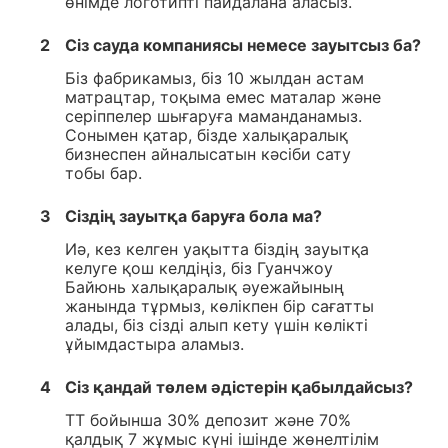
өнімде логотипті пайдалана аласыз.
2
Сіз сауда компаниясы немесе зауытсыз ба?
Біз фабрикамыз, біз 10 жылдан астам
матрацтар, тоқыма емес маталар және
серіппелер шығаруға маманданамыз.
Сонымен қатар, бізде халықаралық
бизнеспен айналысатын кәсіби сату
тобы бар.
3
Сіздің зауытқа баруға бола ма?
Иә, кез келген уақытта біздің зауытқа
келуге қош келдіңіз, біз Гуанчжоу
Байюнь халықаралық әуежайының
жанында тұрмыз, көлікпен бір сағатты
алады, біз сізді алып кету үшін көлікті
ұйымдастыра аламыз.
4
Сіз қандай төлем әдістерін қабылдайсыз?
TT бойынша 30% депозит және 70%
қалдық 7 жұмыс күні ішінде жөнелтілім