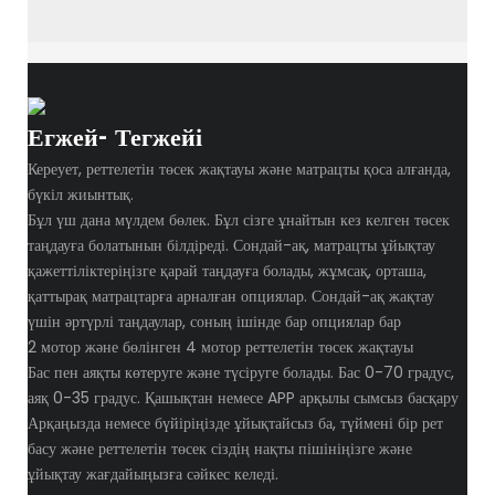
Егжей- Тегжейі
Кереует, реттелетін төсек жақтауы және матрацты қоса алғанда,
бүкіл жиынтық.
Бұл үш дана мүлдем бөлек. Бұл сізге ұнайтын кез келген төсек
таңдауға болатынын білдіреді. Сондай-ақ, матрацты ұйықтау
қажеттіліктеріңізге қарай таңдауға болады, жұмсақ, орташа,
қаттырақ матрацтарға арналған опциялар. Сондай-ақ жақтау
үшін әртүрлі таңдаулар, соның ішінде бар опциялар бар
2 мотор және бөлінген 4 мотор реттелетін төсек жақтауы
Бас пен аяқты көтеруге және түсіруге болады. Бас 0-70 градус,
аяқ 0-35 градус. Қашықтан немесе APP арқылы сымсыз басқару
Арқаңызда немесе бүйіріңізде ұйықтайсыз ба, түймені бір рет
басу және реттелетін төсек сіздің нақты пішініңізге және
ұйықтау жағдайыңызға сәйкес келеді.