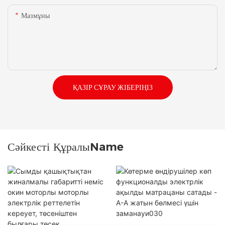
Мазмұны
ҚАЗІР СҰРАУ ЖІБЕРІҢІЗ
Сәйкесті ҚұралыName