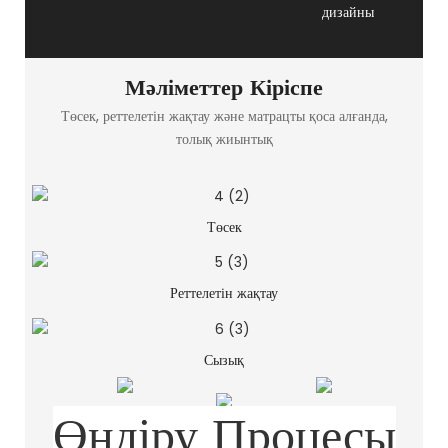
дизайны
Мәліметтер Кіріспе
Төсек, реттелетін жақтау және матрацты қоса алғанда,
толық жиынтық
Төсек
Реттелетін жақтау
Сызық
Өндіру Процесы