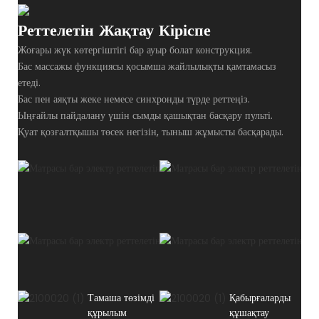
Реттелетін Жақтау Кіріспе
Жоғары жүк көтергіштігі бар ауыр болат конструкция.
Бас массажы функциясы қосымша жайлылықты қамтамасыз
етеді.
Бас пен аяқты жеке немесе синхронды түрде реттеңіз.
Ыңғайлы пайдалану үшін сымды қашықтан басқару пульті.
Қуат қозғалтқышы төсек негізін, тыныш жұмысты басқарады.
Тамаша төзімді
Қабырғаларды
құрылым
құшақтау