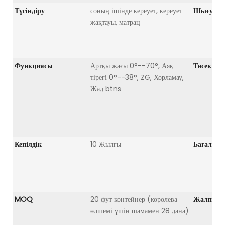
Түсіндіру
соның ішінде кереует, кереует
Шығу ор
жақтауы, матрац
Функциясы
Артқы жағы 0°--70°, Аяқ
Төсек жа
тірегі 0°--38°, ZG, Хорламау,
Жад btns
Кепілдік
10 Жылғы
Бағалу
MOQ
20 фут контейнер (королева
Жалпы қ
өлшемі үшін шамамен 28 дана)