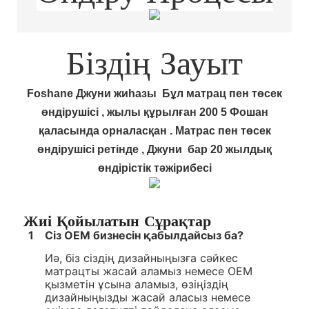
Біздің Зауыт
Foshane
Джуни жиһазы
Бұл
матрац пен төсек
өндірушісі
, жылы құрылған 200
5
Фошан
қаласында орналасқан
.
Матрас пен төсек
өндірушісі ретінде
, Джуни
бар
20
жылдық
өндірістік тәжірибесі
Жиі Қойылатын Сұрақтар
1
Сіз OEM бизнесін қабылдайсыз ба?
Иә, біз сіздің дизайныңызға сәйкес
матрацты жасай аламыз немесе OEM
қызметін ұсына аламыз, өзіңіздің
дизайныңызды жасай аласыз немесе