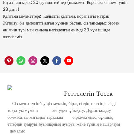
Ең аз тапсырыс: 20 фут контейнер (шамамен Королева өлшемі үшін
28 дана)
Қаптама мәліметтері: Қалыпты қаптама, қораптағы матрац
Жеткізу: біз депозитті алған күннен бастап, сіз тапсырыс берген
өнімнің түрі мен санына негізделген өнімді 30 күн ішінде
жеткіземіз.
Реттелетін Төсек
Сіз мұны түсінбеуіңіз мүмкін, бірақ сіздің төсегіңіз сізді
тоқтатуы мүмкін жетуден ұйықтау. Дұрыс қолдау
болмаса, салмағыңыз таралады біркелкі емес, бұлшық
еттердің ауыруы, буындардың ауыруы және түннің нашарлауы
демалыс