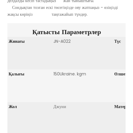
делдалды кесіп тастадыңыз жан тыныштығы.
Сондықтан тозған ескі төсегіңізде ояу жатпаңыз - өзіңізді
жақсы көріңіз таңғажайып түндер.
Қатысты Параметрлер
Жинағы
JN-A022
Түс
Қалығы
150Ukraine. kgm
Өлшемі
Жол
Джуни
Матерія