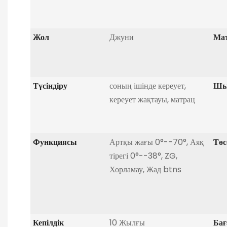
Жол
Джуни
Мат
Түсіндіру
соның ішінде кереует,
Шы
кереует жақтауы, матрац
Функциясы
Артқы жағы 0°--70°, Аяқ
Төс
тірегі 0°--38°, ZG,
Хорламау, Жад btns
Кепілдік
10 Жылғы
Бағ