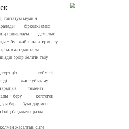
ек
з сізді тоқтатуы мүмкін
таралады біркелкі емес,
түннің нашарлауы демалыс
қы - бұл жай ғана итермелеу
N электр қозғалтқыштары
ңіздің әрбір бөлігін табу
ір-ақ түртіңіз түймесі
ес келеді және ұйықтау
 аяқтарыңыз төменгі
е болады - беру көптеген
аңдауы бар буындар мен
ғы сіздің бақылауыңызда
лмен жасалған, сізге