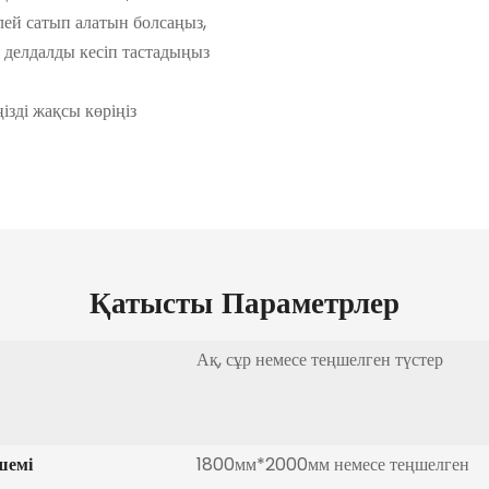
елей сатып алатын болсаңыз,
 делдалды кесіп тастадыңыз
 өзіңізді жақсы көріңіз
Қатысты Параметрлер
Ақ, сұр немесе теңшелген түстер
шемі
1800мм*2000мм немесе теңшелген