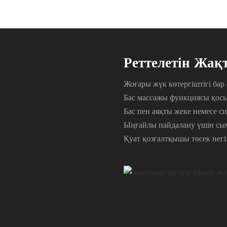
Реттелетін Жақт
Жоғары жүк көтергіштігі бар
Бас массажы функциясы қос
Бас пен аяқты жеке немесе си
Ыңғайлы пайдалану үшін сым
Қуат қозғалтқышы төсек нег