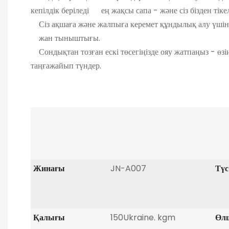
кепілдік беріледі ең жақсы сапа - және сіз бізден тік
Сіз ақшаға және жалпыға керемет құндылық алу үшін
жан тыныштығы.
Сондықтан тозған ескі төсегіңізде ояу жатпаңыз -
таңғажайып түндер.
Жинағы
JN-A007
Түс
Қалығы
150Ukraine. kgm
Өл