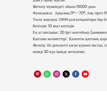
Шығу орны: Қытай
Жеткізу мүмкіндігі: айына 15000 дана
Функциясы: Арқалық 0°--70°, Аяқ тірегі 0°
Төсек жақтауы: OKIN қозғалтқыштары бар бо
Кепілдік: 10 жыл кепілдік
Ең аз тапсырыс: 20 фут контейнер (шамамен
Қаптама мәліметтері: Қалыпты қаптама, қор
Жеткізу: біз депозитті алған күннен бастап, 
өнімді 30 күн ішінде жеткіземіз.