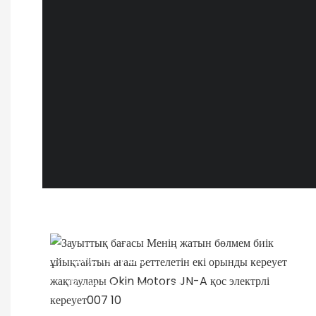
TIME TO PLAY
Қатынау уақыты