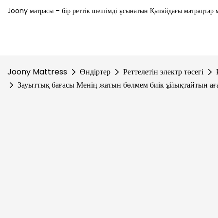
Joony матрасы – бір реттік шешімді ұсынатын Қытайдағы матрацтар м
Joony Mattress
Өндіртер
Реттелетін электр төсегі
Зауыттық бағасы Менің жатын бөлмем биік ұйықтайтын аға