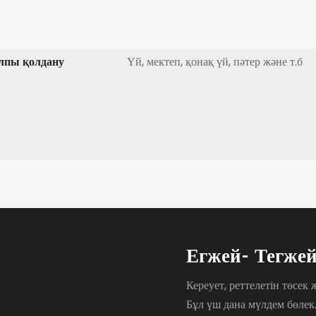
лпы қолдану
Үй, мектеп, қонақ үй, пәтер және т.б
Егжей- Тегжей
Кереует, реттелетін төсек
Бұл үш дана мүлдем бөлек.