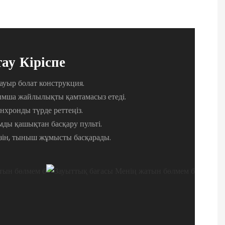
ау Кіріспе
 ауыр болат конструкция.
ымша жайлылықты қамтамасыз етеді.
нхронды түрде реттеңіз.
ды қашықтан басқару пульті.
ізін, тыныш жұмысты басқарады.