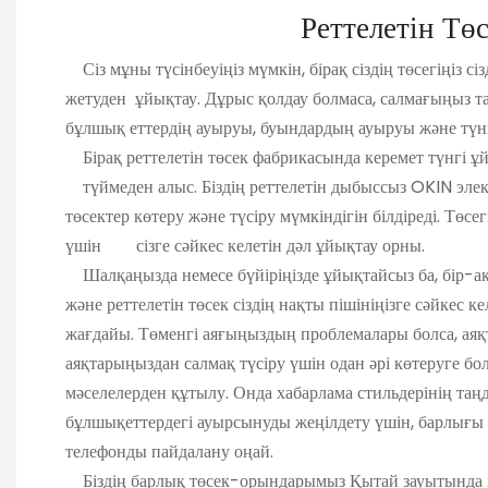
Реттелетін Төс
Сіз мұны түсінбеуіңіз мүмкін, бірақ сіздің төсегіңі
жетуден ұйықтау. Дұрыс қолдау болмаса, салмағыңыз 
бұлшық еттердің ауыруы, буындардың ауыруы және 
Бірақ реттелетін төсек фабрикасында керемет түнгі ұй
түймеден алыс. Біздің реттелетін дыбыссыз OKI
төсектер көтеру және түсіру мүмкіндігін білдіреді. Төсегі
үшін сізге сәйкес келетін дәл ұйықтау орны.
Шалқаңызда немесе бүйіріңізде ұйықтайсыз ба, б
және реттелетін төсек сіздің нақты пішініңізге сәйк
жағдайы. Төменгі аяғыңыздың проблемалары болса,
аяқтарыңыздан салмақ түсіру үшін одан әрі көтеруг
мәселелерден құтылу. Онда хабарлама стильдерінің т
бұлшықеттердегі ауырсынуды жеңілдету үшін, барлы
телефонды пайдалану оңай.
Біздің барлық төсек-орындарымыз Қытай зауытында қо