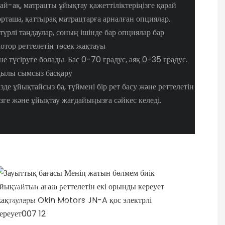
ай-ақ, матрацты ұйықтау қажеттіліктеріңізге қарай
орташа, қаттырақ матрацтарға арналған опциялар.
үрлі таңдаулар, соның ішінде бар опциялар бар
мотор реттелетін төсек жақтауы
не түсіруге болады. Бас 0-70 градус, аяқ 0-35 градус.
қылы сымсыз басқару
зде ұйықтайсыз ба, түймені бір рет басу және реттелетін
ңізге және ұйықтау жағдайыңызға сәйкес келеді.
TIME TO PLAY
Қатынау уақыты