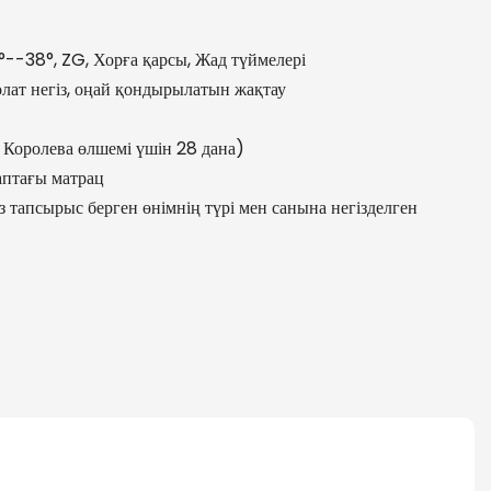
--38°, ZG, Хорға қарсы, Жад түймелері
лат негіз, оңай қондырылатын жақтау
 Королева өлшемі үшін 28 дана)
аптағы матрац
сіз тапсырыс берген өнімнің түрі мен санына негізделген