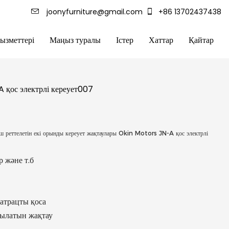
joonyfurniture@gmail.com
+86 13702437438
зметтері
Маңыз туралы
Істер
Хаттар
Қайтар
 қос электрлі кереует007
ш реттелетін екі орынды кереует жақтаулары Okin Motors JN-A қос электрлі
р және т.б
матрацты қоса
рылатын жақтау