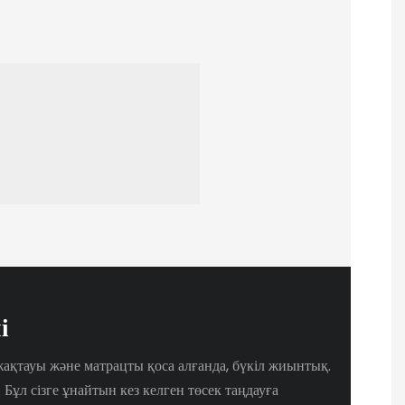
і
 жақтауы және матрацты қоса алғанда, бүкіл жиынтық.
 Бұл сізге ұнайтын кез келген төсек таңдауға