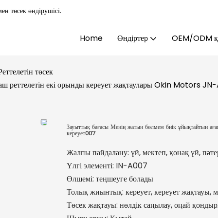
ен төсек өндірушісі.
Home
Өндіртер
OEM/ODM қы
Реттелетін төсек
ш реттелетін екі орынды кереует жақтаулары Okin Motors JN-A
Зауыттық бағасы Менің жатын бөлмем биік ұйықтайтын аға
кереует007
Жалпы пайдалану: үй, мектеп, қонақ үй, пәте
Үлгі элементі: IN-A007
Өлшемі: теңшеуге болады
Толық жиынтық: кереует, кереует жақтауы, 
Төсек жақтауы: нөлдік саңылау, оңай қонды