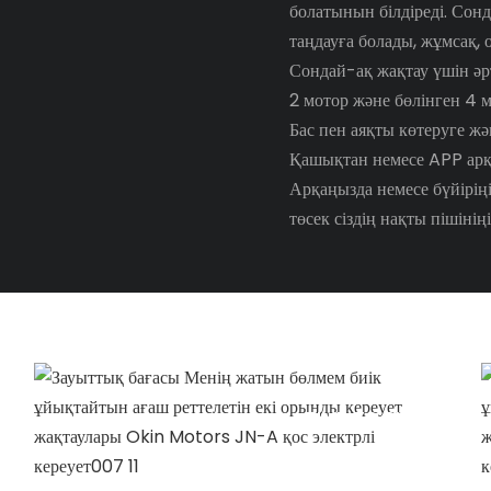
болатынын білдіреді. Сонд
таңдауға болады, жұмсақ, 
Сондай-ақ жақтау үшін әрт
2 мотор және бөлінген 4 
Бас пен аяқты көтеруге жә
Қашықтан немесе APP ар
Арқаңызда немесе бүйіріңі
төсек сіздің нақты пішіні
TIME TO PLAY
Қатынау уақыты