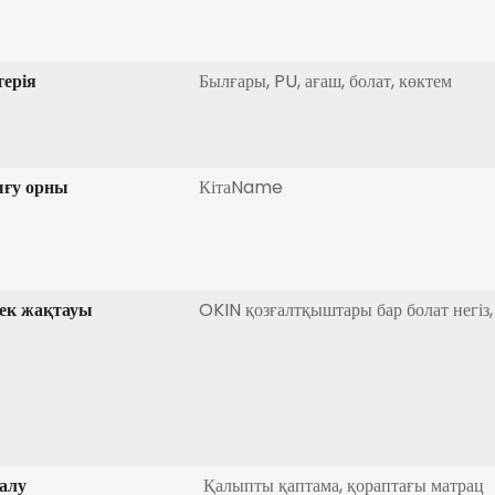
ерія
Былғары, PU, ​​ағаш, болат, көктем
ғу орны
КітаName
ек жақтауы
OKIN қозғалтқыштары бар болат негіз
алу
Қалыпты қаптама, қораптағы матрац