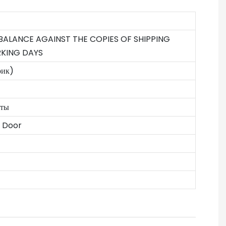
 BALANCE AGAINST THE COPIES OF SHIPPING
KING DAYS
рик)
тты
o Door