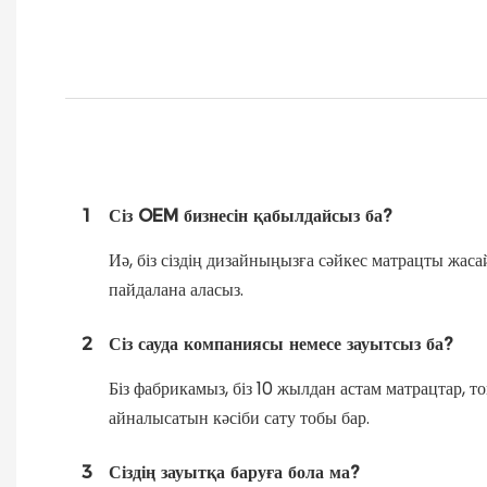
1
Сіз OEM бизнесін қабылдайсыз ба?
Иә, біз сіздің дизайныңызға сәйкес матрацты жас
пайдалана аласыз.
2
Сіз сауда компаниясы немесе зауытсыз ба?
Біз фабрикамыз, біз 10 жылдан астам матрацтар, 
айналысатын кәсіби сату тобы бар.
3
Сіздің зауытқа баруға бола ма?