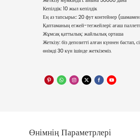
Жеткізу мүмкіндігі: айына 50000 дана
Кепілдік: 10 жыл кепілдік
Ең аз тапсырыс: 20 фут контейнер (шамаме
Қаптаманың егжей-тегжейлері: ағаш паллетп
Жұмсақ қаттылық: жайлылық орташа
Жеткізу: біз депозитті алған күннен бастап, 
өнімді 30 күн ішінде жеткіземіз.
Өнімнің Параметрлері