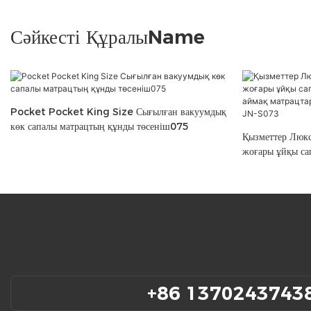
Сәйкесті ҚұралыName
Pocket Pocket King Size Сығылған вакуумдық
көк сапалы матрацтың құнды төсеніш075
Қызметтер Люкс
жоғары ұйқы сап
аймақ матрацтар
JN-S073
+86 1370243743