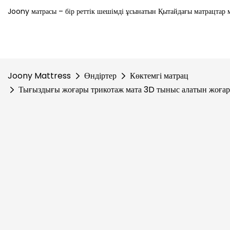
Joony матрасы – бір реттік шешімді ұсынатын Қытайдағы матрацтар м
Joony Mattress
Өндіртер
Көктемгі матрац
Тығыздығы жоғары трикотаж мата 3D тыныс алатын жоғары