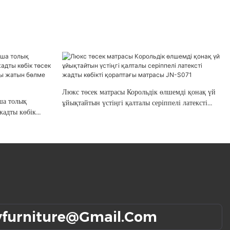
Люкс төсек матрасы Корольдік өлшемді қонақ үй
ша толық
ұйықтайтын үстіңгі қалталы серіппелі латексті
жадты көбік
жадты көбікті қораптағы матрасы JN-S071
ораптағы жатын
yfurniture@gmail.com