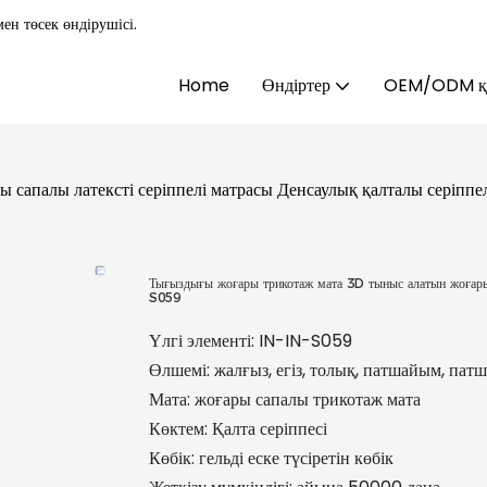
ен төсек өндірушісі.
Home
Өндіртер
OEM/ODM қы
 сапалы латексті серіппелі матрасы Денсаулық қалталы серіпп
Тығыздығы жоғары трикотаж мата 3D тыныс алатын жоғары с
S059
Үлгі элементі: IN-IN-S059
Өлшемі: жалғыз, егіз, толық, патшайым, пат
Мата: жоғары сапалы трикотаж мата
Көктем: Қалта серіппесі
Көбік: гельді еске түсіретін көбік