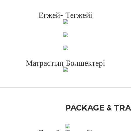
Егжей- Тегжейі
Матрастың Бөлшектері
PACKAGE & TR