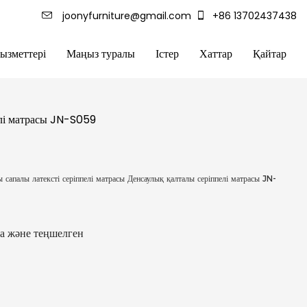
joonyfurniture@gmail.com
+86 13702437438
зметтері
Маңыз туралы
Істер
Хаттар
Қайтар
елі матрасы JN-S059
апалы латексті серіппелі матрасы Денсаулық қалталы серіппелі матрасы JN-
ша және теңшелген