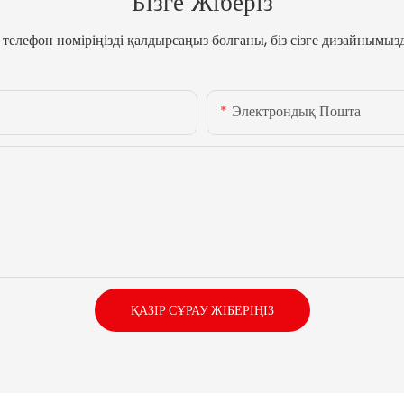
Бізге Жіберіз
елефон нөміріңізді қалдырсаңыз болғаны, біз сізге дизайнымы
Электрондық Пошта
ҚАЗІР СҰРАУ ЖІБЕРІҢІЗ