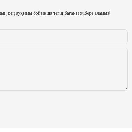
здың кең ауқымы бойынша тегін бағаны жібере аламыз!