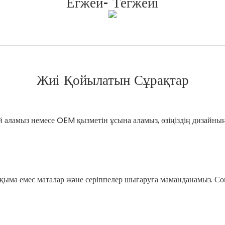
Егжей- Тегжейі
Жиі Қойылатын Сұрақтар
ай аламыз немесе OEM қызметін ұсына аламыз, өзіңіздің дизайны
тоқыма емес маталар және серіппелер шығаруға маманданамыз. С