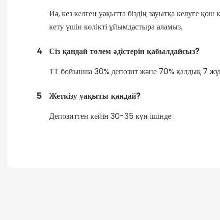
Иә, кез келген уақытта біздің зауытқа келуге қош
кету үшін көлікті ұйымдастыра аламыз.
4
Сіз қандай төлем әдістерін қабылдайсыз?
TT бойынша 30% депозит және 70% қалдық 7 жұмы
5
Жеткізу уақыты қандай?
Депозиттен кейін 30-35 күн ішінде .