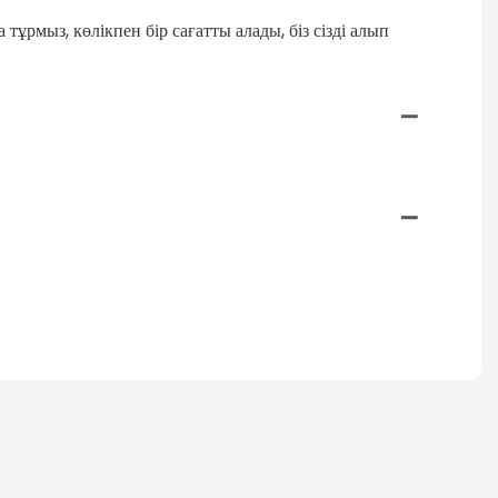
ұрмыз, көлікпен бір сағатты алады, біз сізді алып