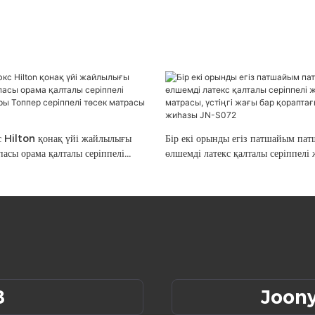
 Hilton қонақ үйі жайлылығы
Бір екі орынды егіз патшайым пат
асы орама қалталы серіппелі
өлшемді латекс қалталы серіппелі 
ы Топпер серіппелі төсек матрасы
төсек матрасы, үстіңгі жағы бар қ
бөлме жиһазы JN-S072
8
Joon