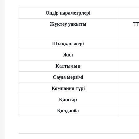
Өндір параметрлері
Жүктеу уақыты
TT
Шыққан жері
Жол
Қаттылық
Сауда мерзімі
Компания түрі
Қапсыр
Қолданба