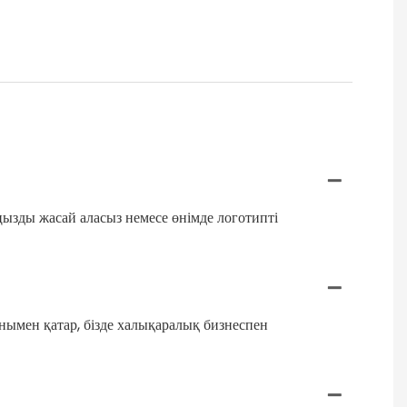
ңызды жасай аласыз немесе өнімде логотипті
онымен қатар, бізде халықаралық бизнеспен