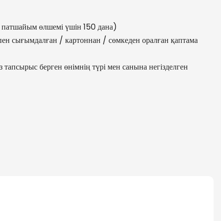
н патшайым өлшемі үшін 150 дана)
ен сығымдалған / картоннан / сөмкеден оралған қаптама
сіз тапсырыс берген өнімнің түрі мен санына негізделген