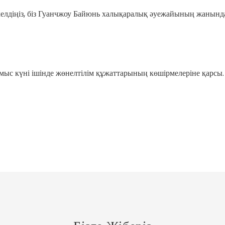
 келдіңіз, біз Гуанчжоу Байюнь халықаралық әуежайының жанында т
с күні ішінде жөнелтілім құжаттарының көшірмелеріне қарсы.