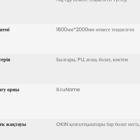
шемі
1800мм*2000мм немесе теңшелген
ерія
Былғары, PU, ​​ағаш, болат, көктем
ғу орны
КітаName
ек жақтауы
OKIN қозғалтқыштары бар болат негіз