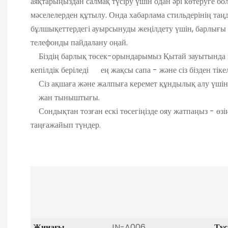
аяқтарыңыздан салмақ түсіру үшін одан әрі көтеруг
мәселелерден құтылу. Онда хабарлама стильдерінің т
бұлшықеттердегі ауырсынуды жеңілдету үшін, барлы
телефонды пайдалану оңай.
Біздің барлық төсек-орындарымыз Қытай зауытында қо
кепілдік беріледі ең жақсы сапа - және сіз бізден тік
Сіз ақшаға және жалпыға керемет құндылық алу үшін
жан тыныштығы.
Сондықтан тозған ескі төсегіңізде ояу жатпаңыз -
таңғажайып түндер.
Жинағы
JN-A006
Түс