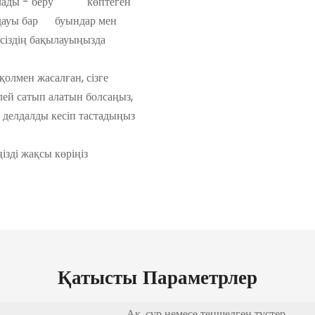
е болады - беру көптеген
аңдауы бар буындар мен
ғы сіздің бақылауыңызда
лмен жасалған, сізге
елей сатып алатын болсаңыз,
 делдалды кесіп тастадыңыз
 өзіңізді жақсы көріңіз
Қатысты Параметрлер
Ақ, сұр немесе теңшелген түстер