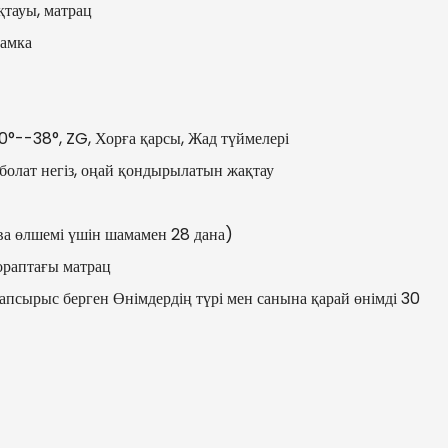
қтауы, матрац
рамка
0°--38°, ZG, Хорға қарсы, Жад түймелері
олат негіз, оңай қондырылатын жақтау
ва өлшемі үшін шамамен 28 дана)
раптағы матрац
 тапсырыс берген Өнімдердің түрі мен санына қарай өнімді 30