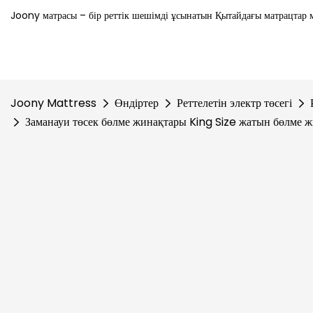
Joony матрасы – бір реттік шешімді ұсынатын Қытайдағы матрацтар м
Joony Mattress
Өндіртер
Реттелетін электр төсегі
Заманауи төсек бөлме жинақтары King Size жатын бөлме ж