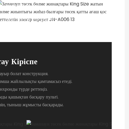
TIME TO PLAY
Қатынау уақыты
ау Кіріспе
 ауыр болат конструкция.
ымша жайлылықты қамтамасыз етеді.
нхронды түрде реттеңіз.
ды қашықтан басқару пульті.
ізін, тыныш жұмысты басқарады.