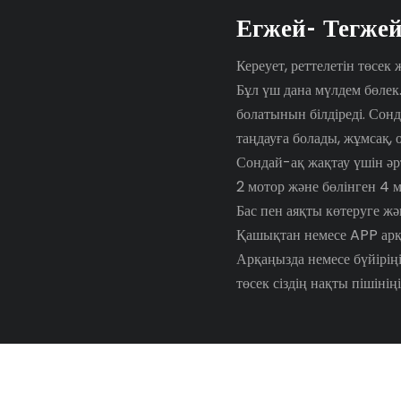
Егжей- Тегжей
Кереует, реттелетін төсек
Бұл үш дана мүлдем бөлек.
болатынын білдіреді. Сонд
таңдауға болады, жұмсақ, 
Сондай-ақ жақтау үшін әрт
2 мотор және бөлінген 4 
Бас пен аяқты көтеруге жә
Қашықтан немесе APP ар
Арқаңызда немесе бүйіріңі
төсек сіздің нақты пішіні