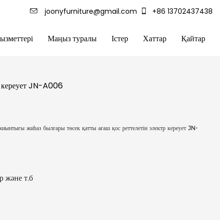
joonyfurniture@gmail.com
+86 13702437438
зметтері
Маңыз туралы
Істер
Хаттар
Қайтар
р кереует JN-A006
иынтығы жиһаз былғары төсек қатты ағаш қос реттелетін электр кереует JN-
р және т.б