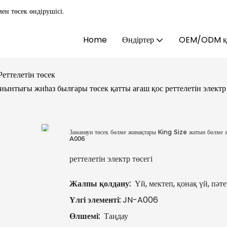
ен төсек өндірушісі.
Home
Өндіртер
OEM/ODM қы
Реттелетін төсек
иынтығы жиһаз былғары төсек қатты ағаш қос реттелетін элект
Заманауи төсек бөлме жинақтары King Size жатын бөлме ж
A006
реттелетін электр төсегі
Жалпы қолдану:
Үй, мектеп, қонақ үй, пәте
Үлгі элементі:
JN-A006
Өлшемі:
Таңдау