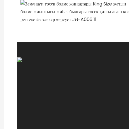
TIME TO PLAY
Қатынау уақыты