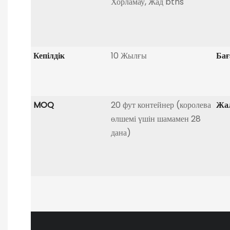
Хорламау, Жад btns
Кепілдік
10 Жылғы
Бағ
MOQ
20 фут контейнер (королева
Жа
өлшемі үшін шамамен 28
дана)