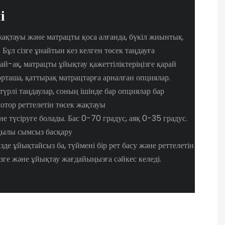
і
 жақтауы және матрацты қоса алғанда, бүкіл жиынтық.
 Бұл сізге ұнайтын кез келген төсек таңдауға
ай-ақ, матрацты ұйықтау қажеттіліктеріңізге қарай
орташа, қаттырақ матрацтарға арналған опциялар.
үрлі таңдаулар, соның ішінде бар опциялар бар
мотор реттелетін төсек жақтауы
не түсіруге болады. Бас 0-70 градус, аяқ 0-35 градус.
қылы сымсыз басқару
зде ұйықтайсыз ба, түймені бір рет басу және реттелетін
ңізге және ұйықтау жағдайыңызға сәйкес келеді.