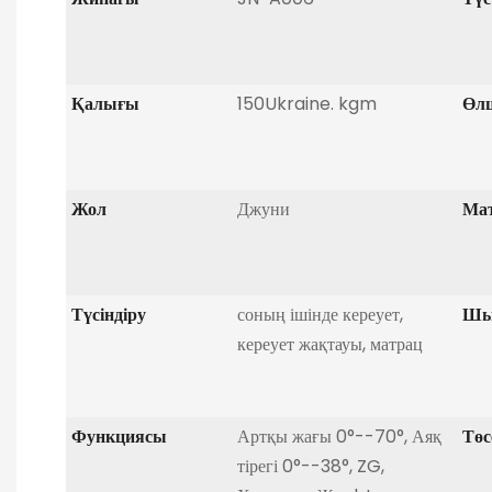
Қалығы
150Ukraine. kgm
Өл
Жол
Джуни
Мат
Түсіндіру
соның ішінде кереует,
Шы
кереует жақтауы, матрац
Функциясы
Артқы жағы 0°--70°, Аяқ
Төс
тірегі 0°--38°, ZG,