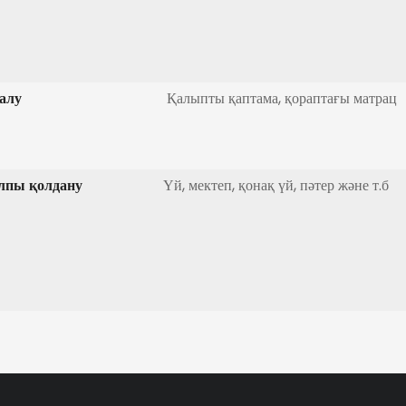
алу
Қалыпты қаптама, қораптағы матрац
лпы қолдану
Үй, мектеп, қонақ үй, пәтер және т.б