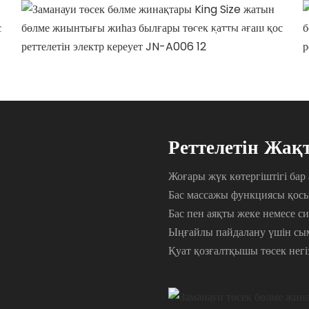
TIME TO PLAY
Қатынау уақыты
Реттелетін Жақт
Жоғары жүк көтергіштігі бар
Бас массажы функциясы қос
Бас пен аяқты жеке немесе си
Ыңғайлы пайдалану үшін сым
Қуат қозғалтқышы төсек нег