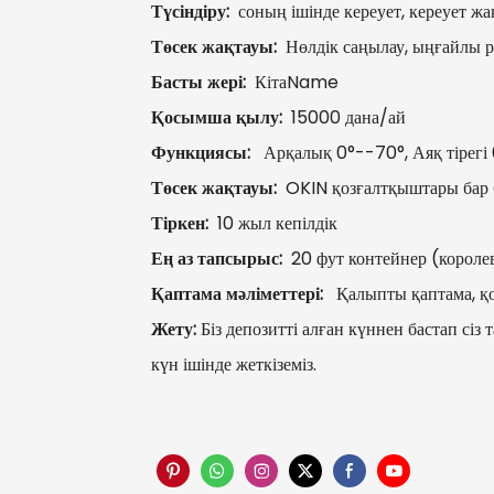
Түсіндіру:
соның ішінде кереует, кереует жа
Төсек жақтауы:
Нөлдік саңылау, ыңғайлы 
Басты жері:
КітаName
Қосымша қылу:
15000 дана/ай
Функциясы:
Арқалық 0°--70°, Аяқ тірегі 
Төсек жақтауы:
OKIN қозғалтқыштары бар б
Тіркен:
10 жыл кепілдік
Ең аз тапсырыс:
20 фут контейнер (короле
Қаптама мәліметтері:
Қалыпты қаптама, қо
Жету:
Біз депозитті алған күннен бастап сіз
күн ішінде жеткіземіз.