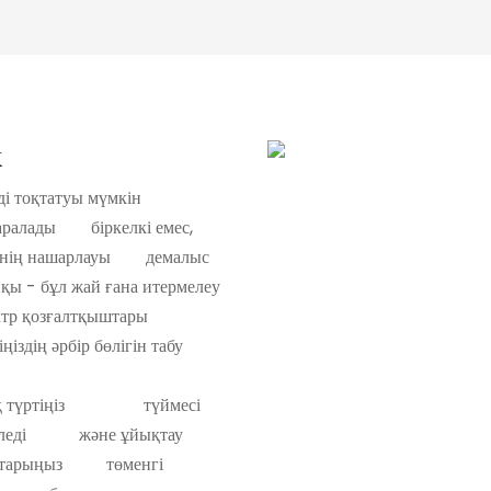
к
з сізді тоқтатуы мүмкін
таралады біркелкі емес,
түннің нашарлауы демалыс
қы - бұл жай ғана итермелеу
N электр қозғалтқыштары
ңіздің әрбір бөлігін табу
ір-ақ түртіңіз түймесі
ес келеді және ұйықтау
 аяқтарыңыз төменгі