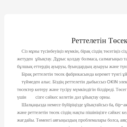
Реттелетін Төсе
Сіз мұны түсінбеуіңіз мүмкін, бірақ сіздің төсегіңі
жетуден ұйықтау. Дұрыс қолдау болмаса, салмағыңыз 
бұлшық еттердің ауыруы, буындардың ауыруы және 
Бірақ реттелетін төсек фабрикасында керемет түнгі ұй
түймеден алыс. Біздің реттелетін дыбыссыз OKI
төсектер көтеру және түсіру мүмкіндігін білдіреді. Төсегі
үшін сізге сәйкес келетін дәл ұйықтау орны.
Шалқаңызда немесе бүйіріңізде ұйықтайсыз ба, б
және реттелетін төсек сіздің нақты пішініңізге сәйк
жағдайы. Төменгі аяғыңыздың проблемалары болса,