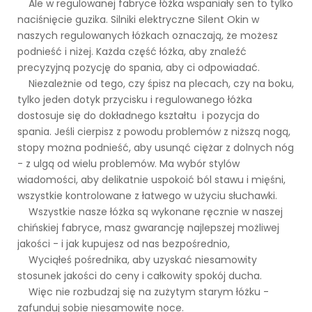
Ale w regulowanej fabryce łóżka wspaniały sen to tylko
naciśnięcie guzika. Silniki elektryczne Silent Okin w
naszych regulowanych łóżkach oznaczają, że możesz
podnieść i niżej. Każda część łóżka, aby znaleźć
precyzyjną pozycję do spania, aby ci odpowiadać.
Niezależnie od tego, czy śpisz na plecach, czy na boku,
tylko jeden dotyk przycisku i regulowanego łóżka
dostosuje się do dokładnego kształtu i pozycja do
spania. Jeśli cierpisz z powodu problemów z niższą nogą,
stopy można podnieść, aby usunąć ciężar z dolnych nóg
- z ulgą od wielu problemów. Ma wybór stylów
wiadomości, aby delikatnie uspokoić ból stawu i mięśni,
wszystkie kontrolowane z łatwego w użyciu słuchawki.
Wszystkie nasze łóżka są wykonane ręcznie w naszej
chińskiej fabryce, masz gwarancję najlepszej możliwej
jakości - i jak kupujesz od nas bezpośrednio,
Wyciąłeś pośrednika, aby uzyskać niesamowity
stosunek jakości do ceny i całkowity spokój ducha.
Więc nie rozbudzaj się na zużytym starym łóżku -
zafunduj sobie niesamowite noce.