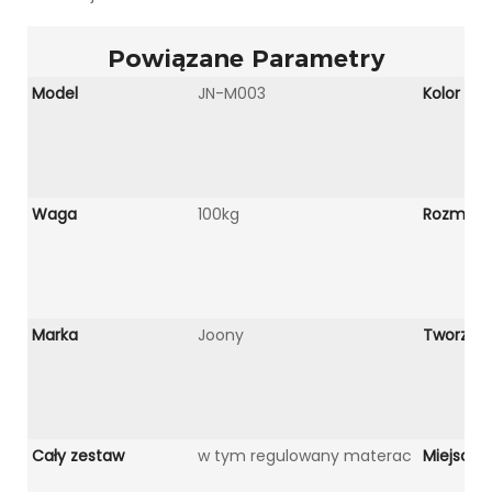
Powiązane Parametry
Model
JN-M003
Kolor
Waga
100kg
Rozmiar
Marka
Joony
Tworzyw
Cały zestaw
w tym regulowany materac
Miejsce 