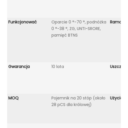
Funkcjonować
Oparcie 0 °-70 °, podnóżka
Rama łó
0 °-38 °, ZG, UNTI-SRORE,
pamięć BTNS
Gwarancja
10 lata
Uszczelk
MOQ
Pojemnik na 20 stóp (około
Użycie o
28 pCS dla królowej)