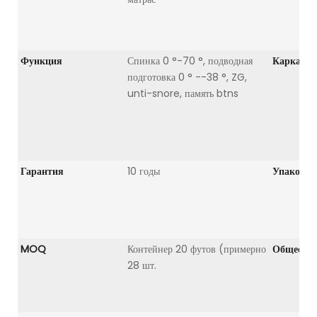
Функция
Спинка 0 °-70 °, подводная
Каркас к
подготовка 0 ° --38 °, ZG,
unti-snore, память btns
Гарантия
10 годы
Упаковка
MOQ
Контейнер 20 футов (примерно
Общее ис
28 шт.