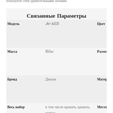
побалуйте себя удивительными ночами.
Связанные Параметры
Модель
JN-A031
Цвет
Масса
150кг
Размер
Бренд
Джуни
Материа
Весь набор
в том числе кровать, кровать,
Место пр
матрас