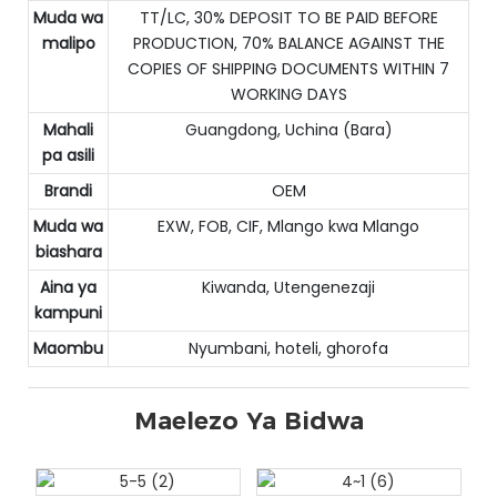
Muda wa
TT/LC, 30% DEPOSIT TO BE PAID BEFORE
malipo
PRODUCTION, 70% BALANCE AGAINST THE
COPIES OF SHIPPING DOCUMENTS WITHIN 7
WORKING DAYS
Mahali
Guangdong, Uchina (Bara)
pa asili
Brandi
OEM
Muda wa
EXW, FOB, CIF, Mlango kwa Mlango
biashara
Aina ya
Kiwanda, Utengenezaji
kampuni
Maombu
Nyumbani, hoteli, ghorofa
Maelezo Ya Bidwa