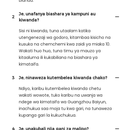
bidhaa.
Je, unafanya biashara ya kampuni au
2
kiwanda?
Sisi ni kiwanda, tuna utaalam katika
utengenezaji wa godoro, kitambaa kisicho na
kusuka na chemchemi kwa zaidi ya miaka 10.
Wakati huo huo, tuna timu ya mauzo ya
kitaaluma ili kukabiliana na biashara ya
kimataifa.
3
Je, ninaweza kutembelea kiwanda chako?
Ndiyo, karibu kutembelea kiwanda chetu
wakati wowote, tuko karibu na uwanja wa
ndege wa kimataifa wa Guangzhou Baiyun,
inachukua saa moja tu kwa gari, na tunaweza
kupanga gari la kukuchukua.
4
Je, unakubali njia gani za malipo?