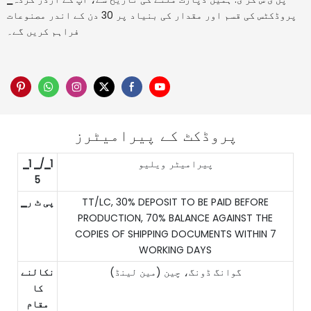
پروڈکٹس کی قسم اور مقدار کی بنیاد پر 30 دن کے اندر مصنوعات
فراہم کریں گے۔
پروڈکٹ کے پیرامیٹرز
پیرامیٹر ویلیو
▁1 ▁/▁1
5
TT/LC, 30% DEPOSIT TO BE PAID BEFORE
▁پی ٹ ر
PRODUCTION, 70% BALANCE AGAINST THE
COPIES OF SHIPPING DOCUMENTS WITHIN 7
WORKING DAYS
گوانگ ڈونگ، چین (مین لینڈ)
نکالنے
کا
مقام