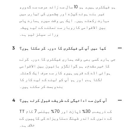
ہم فیکٹری ہیں، ہم 10 سال سے زائد عرصے سے گدوں،
غیر بنے ہوئے کپڑے اور چشموں کی تیاری میں
مہارت رکھتے ہیں۔ ایک ہی وقت میں، ہمارے پاس
بین الاقوامی کاروبار سے نمٹنے کے لیے پیشہ
ورانہ سیلز ٹیم ہے۔
کیا میں آپ کی فیکٹری کا دورہ کر سکتا ہوں؟
3
جی ہاں، کسی بھی وقت ہماری فیکٹری کا دورہ کرنے
کا خیرمقدم، ہم گوانگژو بائیون بین الاقوامی
ہوائی اڈے کے قریب ہیں، کار سے صرف ایک گھنٹہ
لگتا ہے، اور ہم آپ کو لینے کے لیے کار کا
بندوبست کر سکتے ہیں۔
آپ کون سے ادائیگی کے طریقے قبول کرتے ہیں؟
4
TT کے ذریعے، 30% ڈپازٹ اور 70% بیلنس 7 کام
کے دنوں کے اندر شپنگ دستاویزات کی کاپیوں کے
خلاف ہے۔