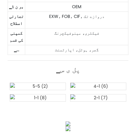
OEM
▁بر ن ڈ
EXW، FOB، CIF، دروازے تک
تجارتی
اصطلاح
فیکٹری، مینوفیکچرنگ
کمپنی
کی قسم
گھر، ہوٹل، اپارٹمنٹ
▁...
▁پل ی س