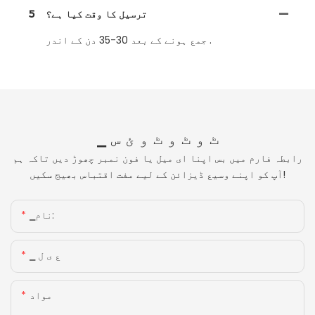
ترسیل کا وقت کیا ہے؟
5
جمع ہونے کے بعد 30-35 دن کے اندر .
▁ ٹ و ٹ و ٹ و ئ س
رابطہ فارم میں بس اپنا ای میل یا فون نمبر چھوڑ دیں تاکہ ہم
آپ کو اپنے وسیع ڈیزائن کے لیے مفت اقتباس بھیج سکیں!
▁نام:
▁ ع ی ل
مواد