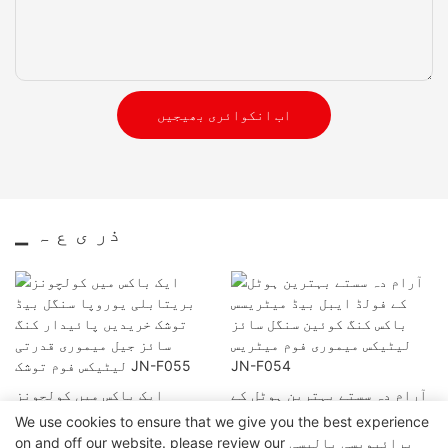
اب انکوائری بھیجیں
▁ ذر ی ع ہ
آرام دہ سستے بہترین ہوٹل کے
ایک باکس میں کولچونز
فولڈ ایبل بیڈ میٹریسس باکس
بریتابلی یوروپا سنگل بیڈ
We use cookies to ensure that we give you the best experience
کنگ کوئین سنگل سائز لیٹیکس
توشک خریدیں پائیدار کنگ
پرائیویسی پالیسی
on and off our website. please review our