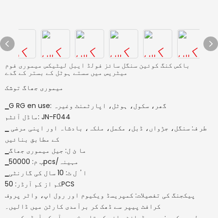
باکس کنگ کوئین سنگل سائز فولڈ ایبل لیٹیکس میموری فوم
میٹریس میں سستے ہوٹل کے بستر کے گدے
میموری جھاگ توشک
گھر، سکول، ہوٹل، اپارٹمنٹ وغیرہ
▁G RG en use:
JN-F044
ماڈل آئٹم:
▁ طر ف:
سنگل، جڑواں، ڈبل، مکمل، ملکہ، بادشاہ اور اپنی مرضی
کے مطابق بنائیں
▁ما ئ ل:
جیل میموری جھاگ
50000pcs/مہینہ
▁ب م:
▁ا ُ ل ٹ:
10 سال کی گارنٹی
50PCS
کم از کم آرڈر:
پیکجنگ کی تفصیلات:
کمپریسڈ ویکیوم اور رول اپ، واٹر پروف
کرافٹ پیپر سے ڈھک کر برآمدی کارٹن میں ڈالیں۔
▁پل ی س کر ی:
ہمیں ڈپازٹ ملنے کی تاریخ سے، آپ کے آرڈر کردہ