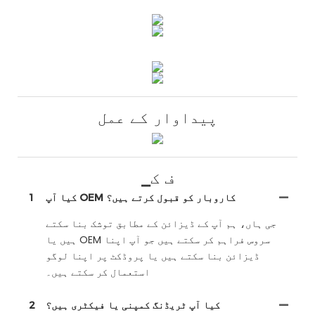
پیداوار کے عمل
▁ف ک
کیا آپ OEM کاروبار کو قبول کرتے ہیں؟
1
جی ہاں، ہم آپ کے ڈیزائن کے مطابق توشک بنا سکتے
ہیں یا OEM سروس فراہم کر سکتے ہیں جو آپ اپنا
ڈیزائن بنا سکتے ہیں یا پروڈکٹ پر اپنا لوگو
استعمال کر سکتے ہیں۔
کیا آپ ٹریڈنگ کمپنی یا فیکٹری ہیں؟
2