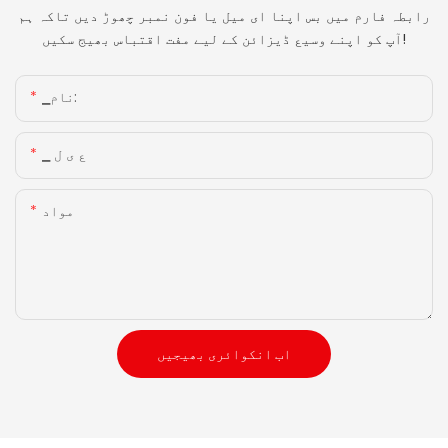
رابطہ فارم میں بس اپنا ای میل یا فون نمبر چھوڑ دیں تاکہ ہم
آپ کو اپنے وسیع ڈیزائن کے لیے مفت اقتباس بھیج سکیں!
▁نام:
▁ ع ی ل
مواد
اب انکوائری بھیجیں