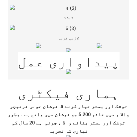
توشک
لازمی فریم
پیداواری عمل
ہماری فیکٹری
توشک اور بستر تیار کرنے
a
جونی فرنیچر
فوشان
والا
، میں قائم 200
5
جو فوشان میں واقع ہے
.
بطور
توشک اور بستر بنانے والا
، جونی
ہے
20
سال کی
تیاری کا تجربہ