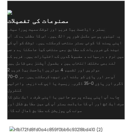
مصنوعات کی تفصیلات
بستر ، ایڈجسٹ بیڈ فریم اور توشک سمیت پورا سیٹ۔
یہ تینوں پی سی مکمل طور پر الگ ہیں۔ اس کا مطلب ہے کہ آپ
اپنی پسند کا کوئی بستر منتخب کرسکتے ہیں۔ توشک کو آپ کی
نیند کی ضروریات کے مطابق بھی منتخب کیا جاسکتا ہے ، جس
میں نرم ، درمیانے ، مضبوط گدوں کے اختیارات ہیں۔ فریم کے
لئے بھی مختلف انتخاب ہیں ، بشمول آپشنز بھی شامل ہیں
2 موٹریں اور تقسیم 4 موٹریں ایڈجسٹ بیڈ فریم
آپ سر اور پاؤں کو بلند اور نیچے کرسکتے ہیں۔ سر 0-70
ڈگری اور پاؤں 0-35 ڈگری۔ ریموٹ یا ایپ کے ذریعہ وائرلیس
کنٹرول
چاہے آپ اپنی پیٹھ پر سو جائیں یا اپنی طرف ، ایک بٹن کا
صرف ایک ٹچ اور آپ کا سایڈست بستر آپ کی عین مطابق شکل اور
سونے کی پوزیشن کے مطابق ڈھال لے گا۔