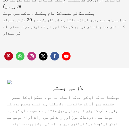
کم سے کم آرڈر: 20 فٹ کنٹینر (ملکہ کے سائز کے لئے تقریبا 28
28 پی سی)
پیکیجنگ کی تفصیلات: عام پیکنگ ، باکس میں توشک
فراہمی: جب سے ہمیں ڈپازٹ ملتا ہے اس تاریخ سے ، 30 دن کی بنیاد
کے اندر مصنوعات کو فراہم کرے گا اور آپ کے آرڈر کردہ مصنوعات
کی مقدار
لازمی بستر
ہوسکتا ہے کہ آپ کو اس کا احساس نہ ہو ، لیکن آپ کا بستر
حقیقت میں آپ کو جانے سے روک سکتا ہے نیند صحیح مدد کے
بغیر ، آپ کا وزن ناہموار پھیل جاتا ہے ، جس سے آپ کو درد
ہوتا ہے ، دردناک جوڑ اور رات کی بری رات آرام ہوتی ہے
لیکن ایڈجسٹ بیڈ فیکٹری میں ، رات کی ایک زبردست نیند