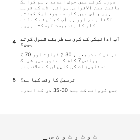
دورہ کرنے میں خوش آمدید ، ہم گوانگ
بائین بین الاقوامی ہوائی اڈے کے قریب
ہیں ، اس میں کار سے صرف ایک گھنٹہ
لگتا ہے ، اور ہم آپ کو لینے کے لئے
کار کا بندوبست کرسکتے ہیں۔
آپ ادائیگی کے کون سے طریقے قبول کرتے
4
ہیں؟
ٹی ٹی کے ذریعہ ، 30 ٪ ڈپازٹ اور 70 ٪
بیلنس 7 کام کے دنوں میں شپنگ
دستاویزات کی کاپیاں کے خلاف ہے۔
ترسیل کا وقت کیا ہے؟
5
جمع کروانے کے بعد 30-35 دن کے اندر۔
▁ ٹ و ٹ و ٹ و ئ س