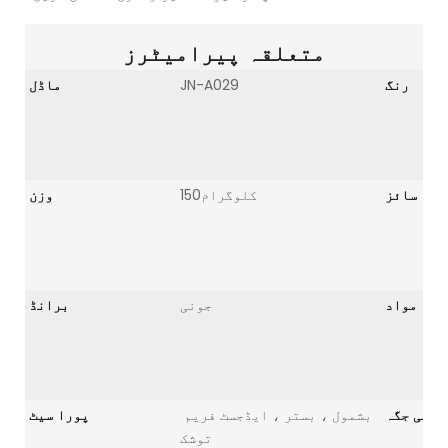
متعلقہ پیرامیٹرز
رنگ
JN-A029
ماڈل
سائز
کلوگرام150
وزن
مواد
جونی
برانڈ
ل کی جگہ
بشمول ، بستر ، ایڈجسٹ فریم
پورا سیٹ
توشک