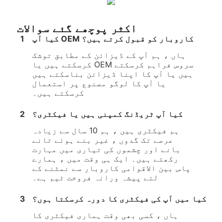
اکثر پوچھے گئے سوالات
کیا آپ OEM کاروبار کو قبول کرتے ہیں؟
1
ہاں ، ہم آپ کے ڈیزائن کے مطابق توشک
کرسکتے ہیں یا OEM سروس فراہم کرسکتے
ہیں یا آپ کا اپنا ڈیزائن بناسکتے ہیں
یا آپ کا لوگو مصنوع پر استعمال
کرسکتے ہیں۔
کیا آپ ٹریڈنگ کمپنی ہیں یا فیکٹری؟
2
ہم فیکٹری ہیں ، ہم 10 سال سے زیادہ
عرصے تک گدوں ، غیر بنے ہوئے تانے
بانے اور چشموں کی تیاری میں مہارت
رکھتے ہیں۔ ایک ہی وقت میں ، ہمارے
پاس بین الاقوامی کاروبار سے نمٹنے کے
لئے پیشہ ورانہ فروخت ٹیم ہے۔
کیا میں آپ کی فیکٹری کا دورہ کرسکتا ہوں؟
3
ہاں ، کسی بھی وقت ہماری فیکٹری کا