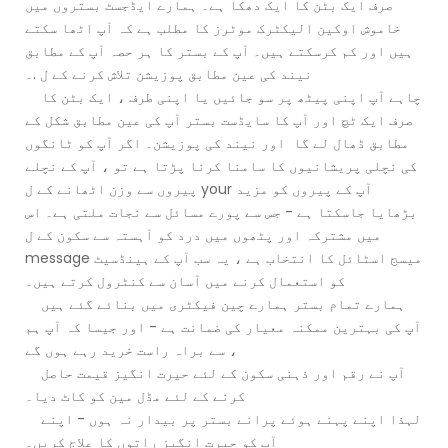
صرف ایک بٹن کا ایک دھکا ہے۔ ہمارے ایڈجسٹ بستروں میں
خاموش اوکین الیکٹرک موٹرز کا مطلب ہے کہ آپ اٹھا سکتے
ہیں اور کم کرسکتے ہیں۔ آپ کے بستر کا ہر حصہ آپ کے مطابق
نیند کی عین مطابق پوزیشن تلاش کرنے کے ل .۔
چاہے آپ اپنی پیٹھ پر سو جائیں یا اپنی طرف ، ایک بٹن کا
صرف ایک ٹچ اور آپ کا سایڈست بستر آپ کی عین مطابق شکل کے
مطابق ڈھال لے گا اور نیند کی پوزیشن۔ اگر آپ کو ٹانگوں
کی نچلی پریشانیوں کا سامنا کرنا پڑتا ہے تو ، آپ کے نچلے
پیروں سے وزن اٹھانے کے ل your آپ کے پیروں کو مزید
بڑھایا جاسکتا ہے - جس سے پورے مسائل سے نجات ملتی ہے۔ اس
میں مشترکہ اور پٹھوں میں درد کو آہستہ سے سکون کے ل
message میسج اسٹائل کا انتخاب ہے ، یہ سب آپ کے ہینڈسیٹ
کو استعمال کرنے میں آسان سے کنٹرول کرتے ہیں۔
ہمارے تمام بستر ہمارے چین فیکٹری میں بنائے گئے ہیں
آپ کی بہترین ممکنہ معیار کی ضمانت ہے - اور جیسا کہ آپ ہم
سے براہ راست خرید رہے ہوں گے ،
آپ نے رقم اور ذہنی سکون کے لئے حیرت انگیز قیمت حاصل
کرنے کے لئے مڈل مین کو کاٹ دیا۔
لہذا اپنے پہنے ہوئے پرانے بستر پر بیدار نہ ہوں - اپنے
آپ کو حیرت انگیز راتوں کا علاج کریں۔