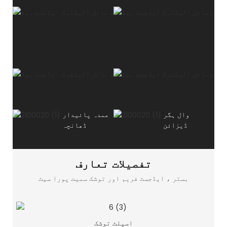
وال ہگر
عمدہ پائیدار
ڈیزائن
ڈھانچہ
تفصیلات تعارف
بستر ، ایڈجسٹ فریم اور توشک سمیت پورا سیٹ
اسپلٹ توشک