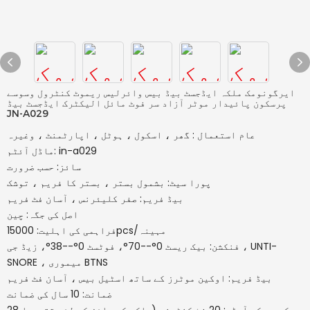
ایرگونومک ملکہ ایڈجسٹ بیڈ بیس وائرلیس ریموٹ کنٹرول وسوسے
پرسکون پائیدار موٹر آزاد سر فوٹ مائل الیکٹرک ایڈجسٹ بیڈ
JN-A029
عام استعمال : گھر ، اسکول ، ہوٹل ، اپارٹمنٹ ، وغیرہ
ماڈل آئٹم: in-a029
سائز: حسب ضرورت
پورا سیٹ: بشمول بستر ، بستر کا فریم ، توشک
بیڈ فریم: صفر کلیئرنس ، آسان فٹ فریم
اصل کی جگہ: چین
فراہمی کی اہلیت: 15000pcs/مہینہ
فنکشن: بیک ریسٹ 0°--70°، فوٹسٹ 0°--38°، زیڈ جی ، UNTI-
SNORE ، میموری BTNS
بیڈ فریم: اوکین موٹرز کے ساتھ اسٹیل بیس ، آسان فٹ فریم
ضمانت: 10 سال کی ضمانت