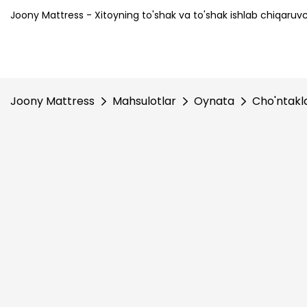
Joony Mattress - Xitoyning to'shak va to'shak ishlab chiqaruvch
Joony Mattress
Mahsulotlar
Oynata
Cho'ntakla