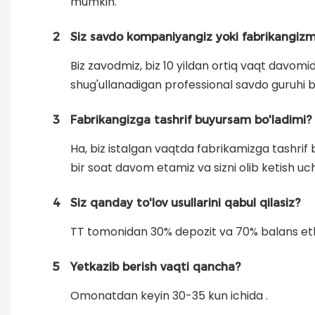
mumkin.
2
Siz savdo kompaniyangiz yoki fabrikangizm
Biz zavodmiz, biz 10 yildan ortiq vaqt davomi
shug'ullanadigan professional savdo guruhi b
3
Fabrikangizga tashrif buyursam bo'ladimi?
Ha, biz istalgan vaqtda fabrikamizga tashrif
bir soat davom etamiz va sizni olib ketish uc
4
Siz qanday to'lov usullarini qabul qilasiz?
TT tomonidan 30% depozit va 70% balans etkazi
5
Yetkazib berish vaqti qancha?
Omonatdan keyin 30-35 kun ichida .