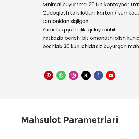
Minimal buyurtma: 20 fut konteyner (t
Qadoqlash tafsilotlari: karton / sumkad
tomonidan siqilgan
Yumshoq qattiqlik: qulay muhit
Yetkazib berish: biz omonatni olish kun
boshlab 30 kun ichida siz buyurgan mahs
Mahsulot Parametrlari