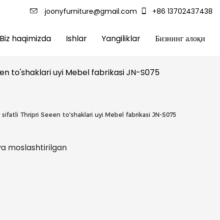
joonyfurniture@gmail.com
+86 13702437438
Biz haqimizda
Ishlar
Yangiliklar
Бизнинг алоқи
eeen to'shaklari uyi Mebel fabrikasi JN-S075
sifatli Thripri Seeen to'shaklari uyi Mebel fabrikasi JN-S075
l va moslashtirilgan