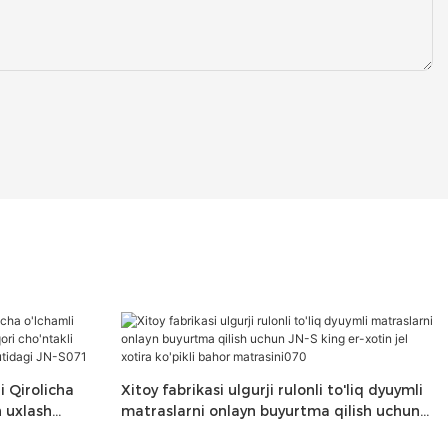
i Qirolicha
Xitoy fabrikasi ulgurji rulonli to'liq dyuymli
 uxlash
matraslarni onlayn buyurtma qilish uchun
i lateks
JN-S king er-xotin jel xotira ko'pikli bahor