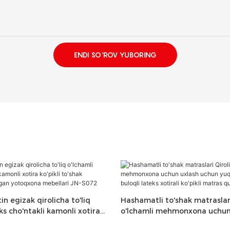
ENDI SO'ROV YUBORING
n egizak qirolicha to'liq
Hashamatli to'shak matraslar
ks cho'ntakli kamonli xotira
o'lchamli mehmonxona uchun
ak to'shakda to'plangan
uchun yuqori cho'ntakli buloql