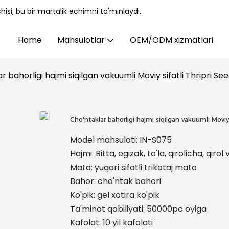
isi, bu bir martalik echimni ta'minlaydi.
Home
Mahsulotlar
OEM/ODM xizmatlari
r bahorligi hajmi siqilgan vakuumli Moviy sifatli Thripri S
Cho'ntaklar bahorligi hajmi siqilgan vakuumli Moviy 
Model mahsuloti: IN-S075
Hajmi: Bitta, egizak, to'la, qirolicha, qiro
Mato: yuqori sifatli trikotaj mato
Bahor: cho'ntak bahori
Ko'pik: gel xotira ko'pik
Ta'minot qobiliyati: 50000pc oyiga
Kafolat: 10 yil kafolati