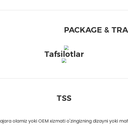
PACKAGE & TR
Tafsilotlar
TSS
bajara olamiz yoki OEM xizmati o'zingizning dizayni yoki mah