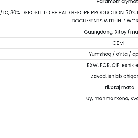
Parametr qiymat
/LC, 30% DEPOSIT TO BE PAID BEFORE PRODUCTION, 70%
DOCUMENTS WITHIN 7 WOR
Guangdong, Xitoy (ma
OEM
Yumshoq / o'rta / qa
EXW, FOB, CIF, eshik e
Zavod, ishlab chiqar
Trikotaj mato
Uy, mehmonxona, Kva