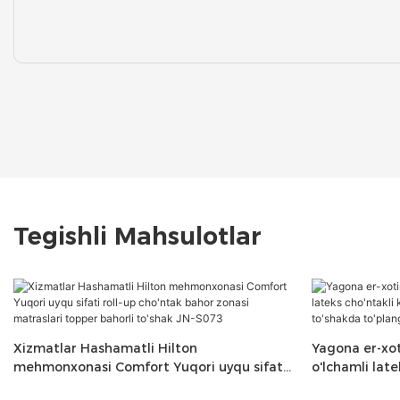
Tegishli Mahsulotlar
Xizmatlar Hashamatli Hilton
Yagona er-xoti
mehmonxonasi Comfort Yuqori uyqu sifati
o'lchamli late
roll-up cho'ntak bahor zonasi matraslari
ko'pikli to'sh