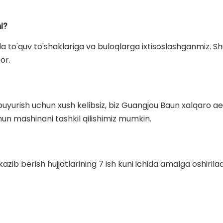
i?
da to'quv to'shaklariga va buloqlarga ixtisoslashganmiz. Shu
or.
 buyurish uchun xush kelibsiz, biz Guangjou Baun xalqaro 
hun mashinani tashkil qilishimiz mumkin.
b berish hujjatlarining 7 ish kuni ichida amalga oshirilad