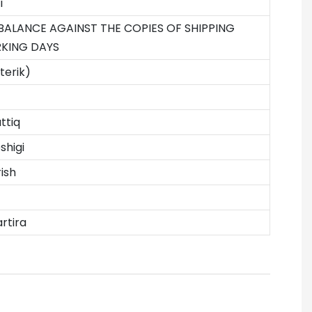
i
 BALANCE AGAINST THE COPIES OF SHIPPING
KING DAYS
terik)
ttiq
shigi
ish
rtira