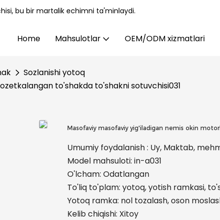
isi, bu bir martalik echimni ta'minlaydi.
Home
Mahsulotlar
OEM/ODM xizmatlari
hak
Sozlanishi yotoq
rozetkalangan to'shakda to'shakni sotuvchisi031
Masofaviy masofaviy yig'iladigan nemis okin motor
Umumiy foydalanish : Uy, Maktab, mehm
Model mahsuloti: in-a031
O'lcham: Odatlangan
To'liq to'plam: yotoq, yotish ramkasi, to
Yotoq ramka: nol tozalash, oson mosl
Kelib chiqishi: Xitoy