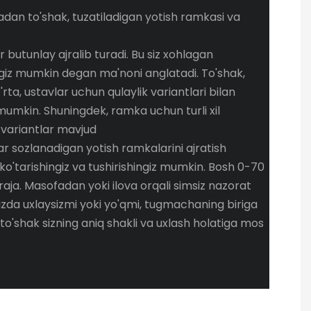
adan to'shak, tuzatiladigan yotish ramkasi va
utunlay ajralib turadi. Bu siz xohlagan
ngiz mumkin degan ma'noni anglatadi. To'shak,
ta, ustavlar uchun qulaylik variantlari bilan
umkin. Shuningdek, ramka uchun turli xil
 variantlar mavjud
r sozlanadigan yotish ramkalarini ajratish
 ko'tarishingiz va tushirishingiz mumkin. Bosh 0-70
aja. Masofadan yoki ilova orqali simsiz nazorat
zda uxlaysizmi yoki yo'qmi, tugmachaning biriga
to'shak sizning aniq shakli va uxlash holatiga mos