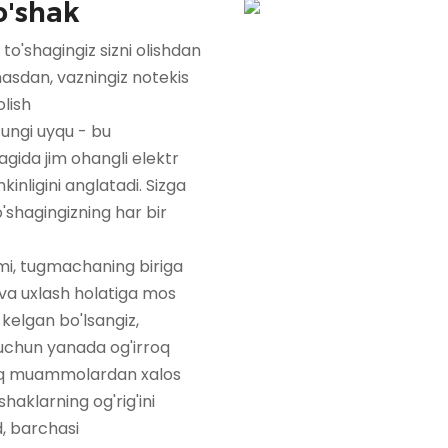
shak
o'shagingiz sizni olishdan
asdan, vazningiz notekis
olish
ungi uyqu - bu
agida jim ohangli elektr
kinligini anglatadi. Sizga
'shagingizning har bir
mi, tugmachaning biriga
 va uxlash holatiga mos
kelgan bo'lsangiz,
h uchun yanada og'irroq
oq muammolardan xalos
aklarning og'rig'ini
d, barchasi