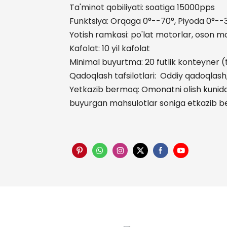
Ta'minot qobiliyati: soatiga 15000pps
Funktsiya: Orqaga 0°--70°, Piyoda 0°--3
Yotish ramkasi: po'lat motorlar, oson 
Kafolat: 10 yil kafolat
Minimal buyurtma: 20 futlik konteyner 
Qadoqlash tafsilotlari: Oddiy qadoqlash,
Yetkazib bermoq: Omonatni olish kunida
buyurgan mahsulotlar soniga etkazib b