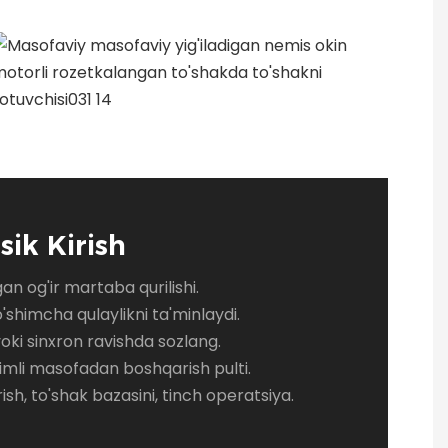
sik Kirish
gan og'ir martaba qurilishi.
'shimcha qulaylikni ta'minlaydi.
yoki sinxron ravishda sozlang.
imli masofadan boshqarish pulti.
sh, to'shak bazasini, tinch operatsiya.