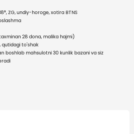
8°, ZG, undiy-horoge, xotira BTNS
moslashma
(taxminan 28 dona, malika hajmi)
 qutidagi to'shak
n boshlab mahsulotni 30 kunlik bazani va siz
eradi