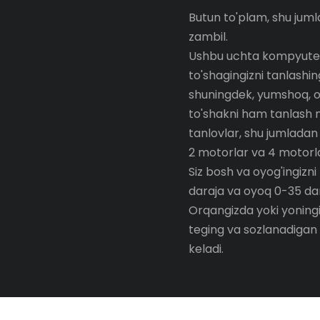
Butun to'plam, shu juml
zambil.
Ushbu uchta kompyuter b
to'shagingizni tanlashi
shuningdek, yumshoq, o'r
to'shakni ham tanlash m
tanlovlar, shu jumladan
2 motorlar va 4 motorla
Siz bosh va oyog'ingizni
daraja va oyoq 0-35 dar
Orqangizda yoki yoningi
teging va sozlanadigan 
keladi.