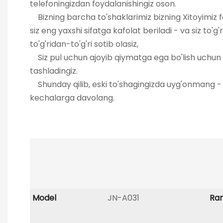
telefoningizdan foydalanishingiz oson.
Bizning barcha to'shaklarimiz bizning Xitoyimiz fa
siz eng yaxshi sifatga kafolat beriladi - va siz to'g'
to'g'ridan-to'g'ri sotib olasiz,
Siz pul uchun ajoyib qiymatga ega bo'lish uchun 
tashladingiz.
Shunday qilib, eski to'shagingizda uyg'onmang - o
kechalarga davolang.
Model
JN-A031
Ra