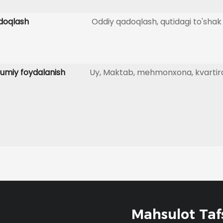
doqlash
Oddiy qadoqlash, qutidagi to'shak
miy foydalanish
Uy, Maktab, mehmonxona, kvartir
Mahsulot Tafs