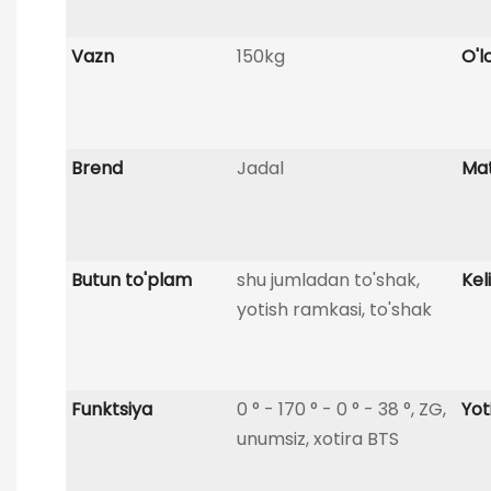
Vazn
150kg
O'
Brend
Jadal
Mat
Butun to'plam
shu jumladan to'shak,
Kel
yotish ramkasi, to'shak
Funktsiya
0 ° - 170 ° - 0 ° - 38 °, ZG,
Yot
unumsiz, xotira BTS