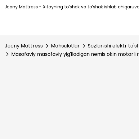
Joony Mattress - Xitoyning to'shak va to'shak ishlab chiqaruvch
Joony Mattress
Mahsulotlar
Sozlanishi elektr to's
Masofaviy masofaviy yig'iladigan nemis okin motorli 