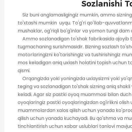
Sozlanishi To'
Siz buni anglamasligingiz mumkin, ammo sizning t
to'xtashi mumkin uyqu. To'g'ri qo'llab-quvvatlanm
mushaklar, og'riqli bo'g'inlar va yomon tungi dam 
Ammo sozlanadigan to'shak fabrikasida ajoyib t
tugmachaning surishmasidir. Bizning sozlash to'sh
motorlaringizni ko'tarishingiz va tushirishingiz mum
mos keladigan aniq uxlash holatini topish uchun to
qismi.
Orqangizda yoki yoningizda uxlaysizmi yoki yo'q
teging va sozlanadigan to'shak sizning aniq shakli
keladi. Agar siz pastki oyoq muammosi bilan duch 
oyoqlaringiz pastki oyoqlaringizdan og'irlikni olis
muammolardan xalos qilish uchun yanada ko'pr
qilish uchun yanada kuchayadi. Bu qo'shma va mush
tinchlantirish uchun xabar uslublari tanlovi mavju