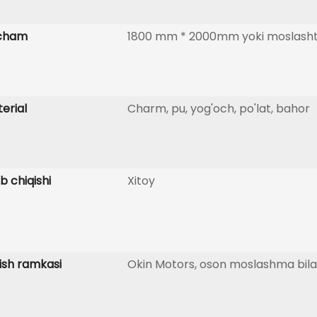
lcham
1800 mm * 2000mm yoki moslashti
erial
Charm, pu, yog'och, po'lat, bahor
ib chiqishi
Xitoy
ish ramkasi
Okin Motors, oson moslashma bilan