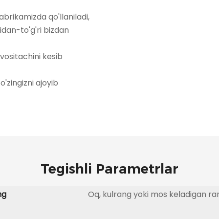
brikamizda qo'llaniladi,
ridan-to'g'ri bizdan
vositachini kesib
'zingizni ajoyib
Tegishli Parametrlar
ng
Oq, kulrang yoki mos keladigan ra