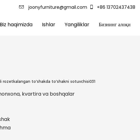
joonyfurniture@gmail.com
+86 13702437438
Biz haqimizda
Ishlar
Yangiliklar
Бизнинг алоқи
li rozetkalangan to'shakda to'shakni sotuvchisi031
onxona, kvartira va boshqalar
'shak
ashma