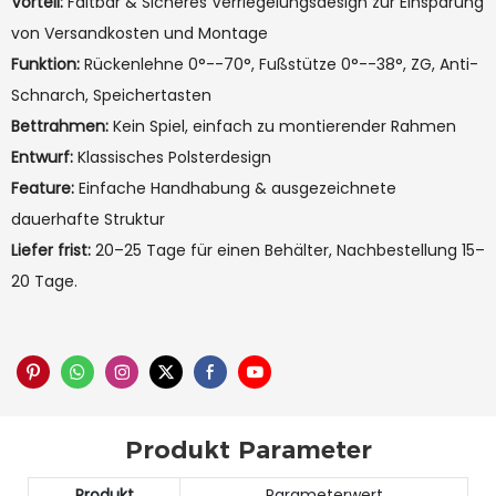
Vorteil:
Faltbar & Sicheres Verriegelungsdesign zur Einsparung
von Versandkosten und Montage
Funktion:
Rückenlehne 0°--70°, Fußstütze 0°--38°, ZG, Anti-
Schnarch, Speichertasten
Bettrahmen:
Kein Spiel, einfach zu montierender Rahmen
Entwurf:
Klassisches Polsterdesign
Feature:
Einfache Handhabung & ausgezeichnete
dauerhafte Struktur
Liefer frist:
20–25 Tage für einen Behälter, Nachbestellung 15–
20 Tage.
Produkt Parameter
Produkt
Parameterwert