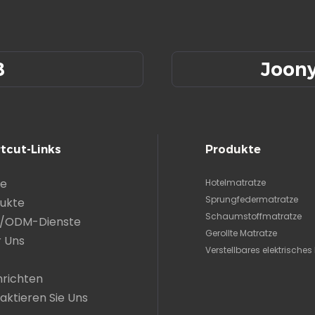
8
Joon
tcut-Links
Produkte
e
Hotelmatratze
Sprungfedermatratze
ukte
Schaumstoffmatratze
/ODM-Dienste
Gerollte Matratze
 Uns
Verstellbares elektrisches 
richten
aktieren Sie Uns