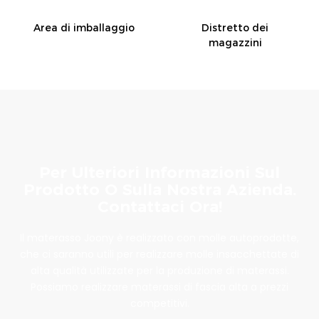
Area di imballaggio
Distretto dei
magazzini
Per Ulteriori Informazioni Sul
Prodotto O Sulla Nostra Azienda.
Contattaci Ora!
Il materasso Joony è realizzato con molle autoprodotte,
che ci saranno utili per realizzare molle insacchettate di
alta qualità utilizzate per la produzione di materassi.
Possiamo realizzare materassi di fascia alta a prezzi
competitivi.