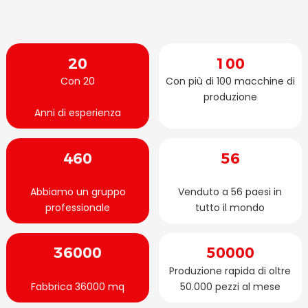
20
100
Con 20
Con più di 100 macchine di
produzione
Anni di esperienza
460
56
Abbiamo un gruppo
Venduto a 56 paesi in
professionale
tutto il mondo
36000
50000
Produzione rapida di oltre
Fabbrica 36000 mq
50.000 pezzi al mese