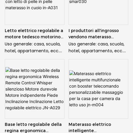
Letto elettrico regolabile a
I produttori all'ingrosso
motore tedesco motorino
vendono materasso
tedesco con remoto
elettrico smar030
Uso generale: casa, scuola,
Uso generale: casa, scuola,
cablato con letto di pelle in
hotel, appartamento, ecc.
hotel, appartamento, ecc.
pelle materasso in cuoio in-
Articolo modello: JN-A031
Articolo modello: JN-A030
A031
Dimensioni: personalizzabile
Dimensioni: personalizzabile
Set intero: tra cui letto,
Set intero: tra cui letto,
cornice per letto, materasso
cornice per letto, materasso
Farmetti: spazio zero,
Farmetti: spazio zero,
struttura facile
struttura facile
Luogo di origine: Cina
Luogo di origine: Cina
Capacità di alimentazione:
Capacità di alimentazione:
15000pcs/mese
15000pcs/mese
Funzione: schienale 0 ° --70
Funzione: schienale 0 ° --70
Base letto regolabile della
Materasso elettrico
°, poggiapiedi 0 ° --38 °, zg,
°, poggiapiedi 0 ° --38 °, zg,
regina ergonomica
intelligente
fino-snore, BTN di memoria
fino-snore, BTN di memoria