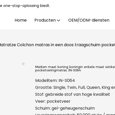
e one-stop-oplossing biedt.
Home
Producten
OEM/ODM-diensten
Matratze Colchon matras in een doos traagschuim pock
Merken maat koning koningin enkele maat winkel
pocketveringmatras JN-S064
Modelitem: IN-S064
Grootte: Single, Twin, Full, Queen, King
Stof: gebreide stof van hoge kwaliteit
Veer: pocketveer
Schuim: gel-geheugenschuim