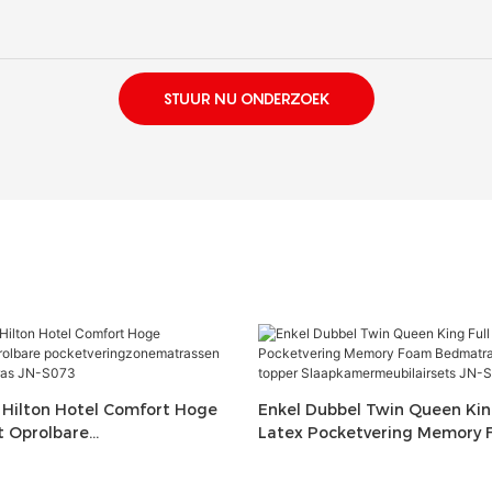
STUUR NU ONDERZOEK
 Hilton Hotel Comfort Hoge
Enkel Dubbel Twin Queen King
t Oprolbare
Latex Pocketvering Memory
gzonematrassen
Bedmatras in een doos met 
matras JN-S073
Slaapkamermeubilairsets JN