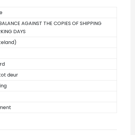
e
 BALANCE AGAINST THE COPIES OF SHIPPING
KING DAYS
teland)
rd
tot deur
ing
ement