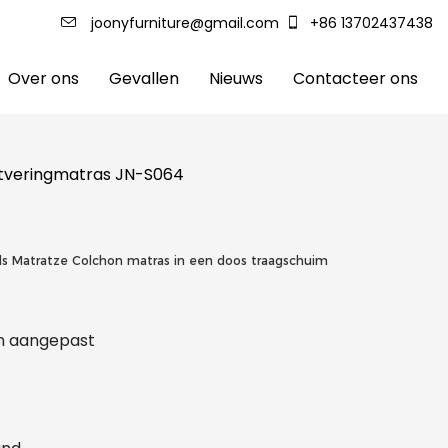
joonyfurniture@gmail.com
+86 13702437438
Over ons
Gevallen
Nieuws
Contacteer ons
etveringmatras JN-S064
s Matratze Colchon matras in een doos traagschuim
 en aangepast