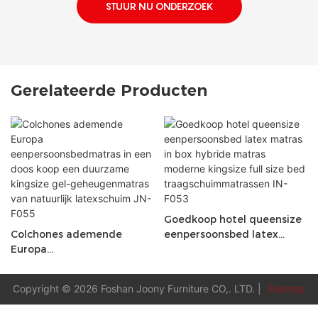
STUUR NU ONDERZOEK
Gerelateerde Producten
Goedkoop hotel queensize
Colchones ademende
eenpersoonsbed latex
Europa
matras in box hybride
eenpersoonsbedmatras in
matras moderne kingsize
een doos koop een
full size bed
Copyright © 2026 Foshan Joony Furniture CO,. LTD. |
Sitemap
duurzame kingsize gel-
traagschuimmatrassen IN-
geheugenmatras van
F053