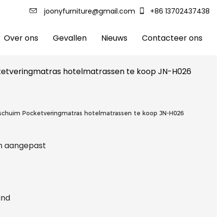
joonyfurniture@gmail.com
+86 13702437438
Over ons
Gevallen
Nieuws
Contacteer ons
cketveringmatras hotelmatrassen te koop JN-H026
agschuim Pocketveringmatras hotelmatrassen te koop JN-H026
 en aangepast
and