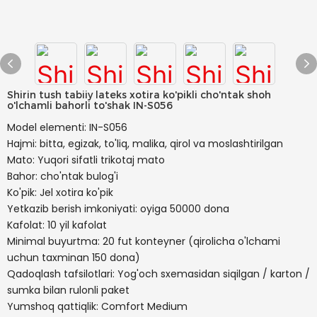
Shirin tush tabiiy lateks xotira ko'pikli cho'ntak shoh
o'lchamli bahorli to'shak IN-S056
Model elementi: IN-S056
Hajmi: bitta, egizak, to'liq, malika, qirol va moslashtirilgan
Mato: Yuqori sifatli trikotaj mato
Bahor: cho'ntak bulog'i
Ko'pik: Jel xotira ko'pik
Yetkazib berish imkoniyati: oyiga 50000 dona
Kafolat: 10 yil kafolat
Minimal buyurtma: 20 fut konteyner (qirolicha o'lchami
uchun taxminan 150 dona)
Qadoqlash tafsilotlari: Yog'och sxemasidan siqilgan / karton /
sumka bilan rulonli paket
Yumshoq qattiqlik: Comfort Medium