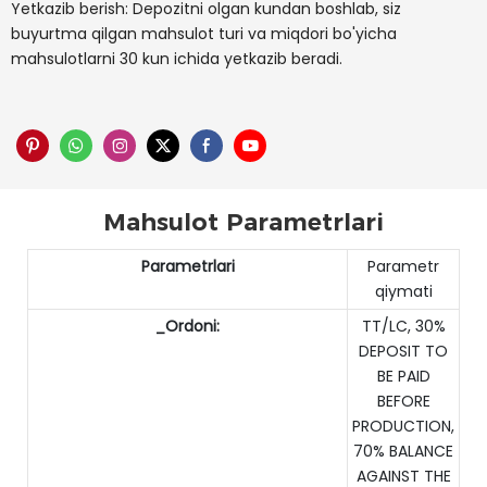
Yetkazib berish: Depozitni olgan kundan boshlab, siz
buyurtma qilgan mahsulot turi va miqdori bo'yicha
mahsulotlarni 30 kun ichida yetkazib beradi.
Mahsulot Parametrlari
Parametrlari
Parametr
qiymati
_Ordoni:
TT/LC, 30%
DEPOSIT TO
BE PAID
BEFORE
PRODUCTION,
70% BALANCE
AGAINST THE