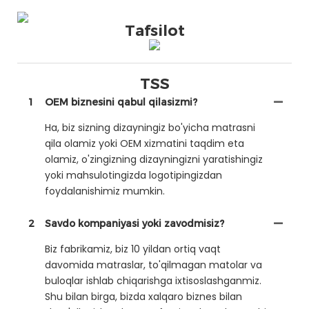
Tafsilot
TSS
1
OEM biznesini qabul qilasizmi?
Ha, biz sizning dizayningiz bo'yicha matrasni
qila olamiz yoki OEM xizmatini taqdim eta
olamiz, o'zingizning dizayningizni yaratishingiz
yoki mahsulotingizda logotipingizdan
foydalanishimiz mumkin.
2
Savdo kompaniyasi yoki zavodmisiz?
Biz fabrikamiz, biz 10 yildan ortiq vaqt
davomida matraslar, to'qilmagan matolar va
buloqlar ishlab chiqarishga ixtisoslashganmiz.
Shu bilan birga, bizda xalqaro biznes bilan