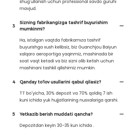
shug'ullanish uchun professional savdo guruhi
mavjud.
Sizning fabrikangizga tashrif buyurishim
3
mumkinmi?
Ha, istalgan vaqtda fabrikamıza tashrif
buyurishga xush kelibsiz, biz Guanchjou Baiyun
xalqaro aeroportiga yaqinmiz, mashinada bir
soat vaqt ketadi va biz sizni olib ketish uchun
mashinani tashkil qilishimiz mumkin.
4
Qanday to'lov usullarini qabul qilasiz?
TT bo'yicha, 30% depozit va 70% qoldiq 7 ish
kuni ichida yuk hujjatlarining nusxalariga qarshi.
5
Yetkazib berish muddati qancha?
Depozitdan keyin 30-35 kun ichida .