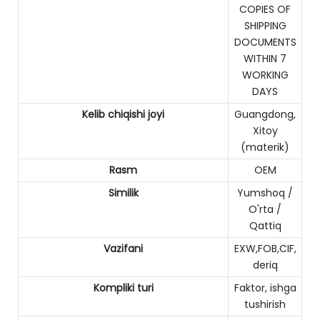
COPIES OF
SHIPPING
DOCUMENTS
WITHIN 7
WORKING
DAYS
Kelib chiqishi joyi
Guangdong,
Xitoy
(materik)
Rasm
OEM
Similik
Yumshoq /
O'rta /
Qattiq
Vazifani
EXW,FOB,CIF,
deriq
Kompliki turi
Faktor, ishga
tushirish