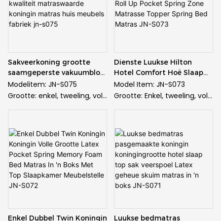
Sakveerkoning grootte
Dienste Luukse Hilton
saamgeperste vakuumblou
Hotel Comfort Hoë Slaap
kwaliteit matraswaarde
Kwaliteit Roll Up Pocket
Modelitem: JN-S075
Model Item: JN-S073
koningin matras huis
Spring Zone Matrasse
Grootte: enkel, tweeling, vol,
Grootte: Enkel, tweeling, vol,
meubels fabriek jn-s075
Topper Spring Bed Matras
koningin, koning en
koningin, koning en
JN-S073
aangepas
pasgemaak
Stof: gebreide materiaal van
Stof: Gebreide materiaal
hoë gehalte
van hoë gehalte
Lente: sakveer
Lente: Sakveer
Skuim: Gel Memory Foam
Skuim: Gel geheue skuim
Voorsieningsvermoë:
Voorsieningsvermoë: 50000
50000pcs/maand
stuks / maand
Waarborg: 10 jaar waarborg
Waarborg: 10 jaar waarborg
Minimum bestelling: 20 voet
Minimum bestelling: 20 voet
Enkel Dubbel Twin Koningin
Luukse bedmatras
houer (ongeveer 150 stuks
houer (ongeveer 150 stuks