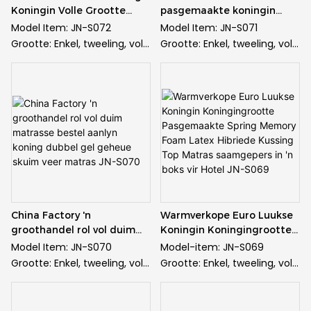
Koningin Volle Grootte
pasgemaakte koningin
vir koningingrootte)
vir koningingrootte)
Latex Pocket Spring
koningingrootte hotel
Model Item: JN-S072
Model Item: JN-S071
Verpakkingbesonderhede:
Verpakkingsbesonderhede:
Memory Foam Bed Matras
slaap top sak veerspoel
Grootte: Enkel, tweeling, vol,
Grootte: Enkel, tweeling, vol,
saamgepers deur
saamgepers deur houtpallet
In 'n Boks Met Top
Latex geheue skuim
koningin, koning en
koningin, koning en
houtpallet/gerolde pakket
/ opgerolde pak per karton /
Slaapkamer Meubelstelle
matras in 'n boks JN-S071
pasgemaak
pasgemaak
vir karton/sak
sak
JN-S072
Stof: Gebreide materiaal
Stof: Gebreide materiaal
Sagte hardheid:
Sagte hardheid: Comfort
van hoë gehalte
van hoë gehalte
gemakmedium
Medium
Lente: Sakveer
Lente: Sakveer
Aflewering: vanaf die datum
Aflewering: Vanaf die datum
Skuim: Gel geheue skuim
Skuim: Gel geheue skuim
waarop ons die deposito kry,
dat ons die deposito kry, sal
Voorsieningsvermoë: 50000
Voorsieningsvermoë: 50000
sal die produkte binne 30
die produkte binne 30 dae
stuks / maand
stuks / maand
dae basis op die tipe en die
aflewer gebaseer op die tipe
Waarborg: 10 jaar waarborg
Waarborg: 10 jaar waarborg
hoeveelheid produkte wat u
en hoeveelheid van die
Minimum bestelling: 20 voet
Minimum bestelling: 20 voet
bestel het, aflewer
produkte wat jy bestel het
China Factory 'n
Warmverkope Euro Luukse
houer (ongeveer 150 stuks
houer (ongeveer 150 stuks
groothandel rol vol duim
Koningin Koningingrootte
vir koningingrootte)
vir koningingrootte)
matrasse bestel aanlyn
Pasgemaakte Spring
Model Item: JN-S070
Model-item: JN-S069
Verpakkingsbesonderhede:
Verpakkingsbesonderhede:
koning dubbel gel geheue
Memory Foam Latex
Grootte: Enkel, tweeling, vol,
Grootte: Enkel, tweeling, vol,
saamgepers deur houtpallet
saamgepers deur houtpallet
skuim veer matras JN-S070
Hibriede Kussing Top
koningin, koning en
koningin, koning en
/ opgerolde pak per karton /
/ opgerolde pak per karton /
Matras saamgepers in 'n
pasgemaak
pasgemaak
sak
sak
boks vir Hotel JN-S069
Stof: Gebreide materiaal
Stof: Gebreide materiaal