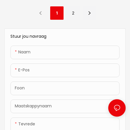
koningin, koning en
koningin, koning en
/ opgerolde pak per karton /
/ opgerolde pak per karton /
matras JN-S064
pasgemaak
pasgemaak
sak
sak
1
2
Stof: Gebreide materiaal
Stof: Gebreide materiaal
Sagte hardheid: Comfort
Sagte hardheid: Comfort
van hoë gehalte
van hoë gehalte
Medium
Medium
Lente: Sakveer
Lente: Sakveer
Aflewering: Vanaf die datum
Aflewering: Vanaf die datum
Skuim: Gel geheue skuim
Skuim: Gel geheue skuim
Stuur jou navraag
dat ons die deposito kry, sal
dat ons die deposito kry, sal
Voorsieningsvermoë: 50000
Voorsieningsvermoë: 50000
die produkte binne 30 dae
die produkte binne 30 dae
stuks / maand
stuks / maand
aflewer gebaseer op die tipe
aflewer gebaseer op die tipe
Naam
Waarborg: 10 jaar waarborg
Waarborg: 10 jaar waarborg
en hoeveelheid van die
en hoeveelheid van die
Minimum bestelling: 20 voet
Minimum bestelling: 20 voet
produkte wat jy bestel het
produkte wat jy bestel het
houer (ongeveer 150 stuks
houer (ongeveer 150 stuks
E-Pos
vir koningingrootte)
vir koningingrootte)
Verpakkingsbesonderhede:
Verpakkingsbesonderhede:
Foon
saamgepers deur houtpallet
saamgepers deur houtpallet
/ opgerolde pak per karton /
/ opgerolde pak per karton /
sak
sak
Maatskappynaam
Sagte hardheid: Comfort
Sagte hardheid: Comfort
Medium
Medium
Aflewering: Vanaf die datum
Aflewering: Vanaf die datum
Tevrede
dat ons die deposito kry, sal
dat ons die deposito kry, sal