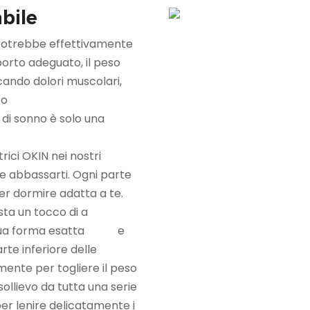
le
 potrebbe effettivamente
rto adeguato, il peso
ando dolori muscolari,
so
di sonno è solo una
rici OKIN nei nostri
e abbassarti. Ogni parte
er dormire adatta a te.
co, basta un tocco di a
alla tua forma esatta e
rte inferiore delle
nte per togliere il peso
lievo da tutta una serie
per lenire delicatamente i