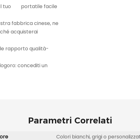
 dal tuo portatile facile
ostra fabbrica cinese, ne
iché acquisterai
ile rapporto qualità-
tto logoro: concediti un
Parametri Correlati
ore
Colori bianchi, grigi o personalizzat