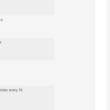
to
a
laio easy fit