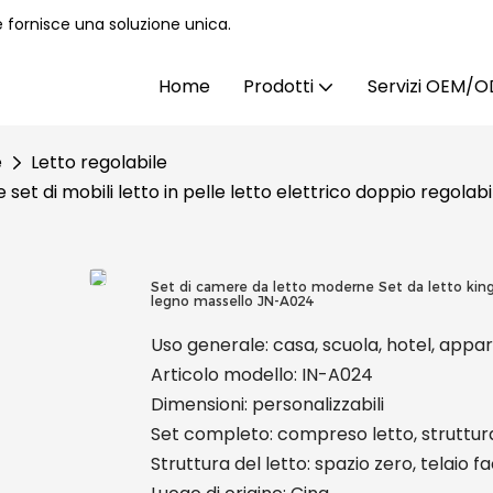
e fornisce una soluzione unica.
Home
Prodotti
Servizi OEM/
e
Letto regolabile
 set di mobili letto in pelle letto elettrico doppio regola
Set di camere da letto moderne Set da letto king si
legno massello JN-A024
Uso generale: casa, scuola, hotel, app
Articolo modello: IN-A024
Dimensioni: personalizzabili
Set completo: compreso letto, struttur
Struttura del letto: spazio zero, telaio 