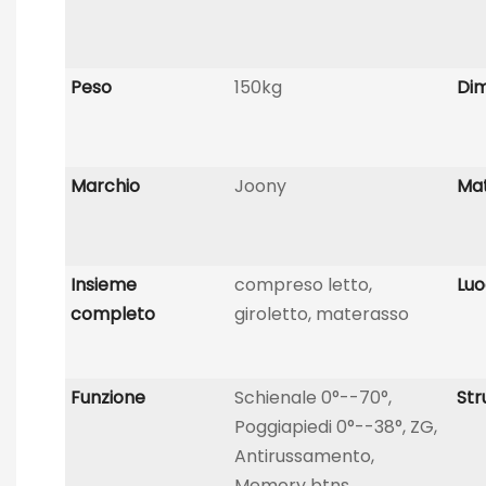
Peso
150kg
Dim
Marchio
Joony
Mat
Insieme
compreso letto,
Luo
completo
giroletto, materasso
Funzione
Schienale 0°--70°,
Str
Poggiapiedi 0°--38°, ZG,
Antirussamento,
Memory btns