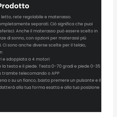
Prodotto
letto, rete regolabile e materasso.
ompletamente separati. Ciò significa che puoi
referisci. Anche il materasso può essere scelto in
nze di sonno, con opzioni per materassi più
i. Ci sono anche diverse scelte per il telaio,
on
ri e sdoppiata a 4 motori
 la testa e il piede. Testa 0-70 gradi e piede 0-35
ess tramite telecomando o APP
iena o su un fianco, basta premere un pulsante e il
adatterà alla tua forma esatta e alla tua posizione