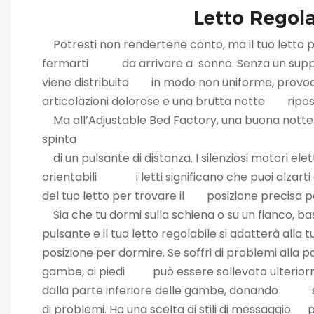
Letto Regolabi
Potresti non rendertene conto, ma il tuo letto
fermarti da arrivare a sonno. Senza un suppo
viene distribuito in modo non uniforme, provoc
articolazioni dolorose e una brutta notte ripo
Ma all’Adjustable Bed Factory, una buona notte 
spinta
di un pulsante di distanza. I silenziosi motori elett
orientabili i letti significano che puoi alzarti 
del tuo letto per trovare il posizione precisa p
Sia che tu dormi sulla schiena o su un fian
pulsante e il tuo letto regolabile si adatterà 
posizione per dormire. Se soffri di problemi alla pa
gambe, ai piedi può essere sollevato ulteriorme
dalla parte inferiore delle gambe, donando sol
di problemi. Ha una scelta di stili di messaggio 