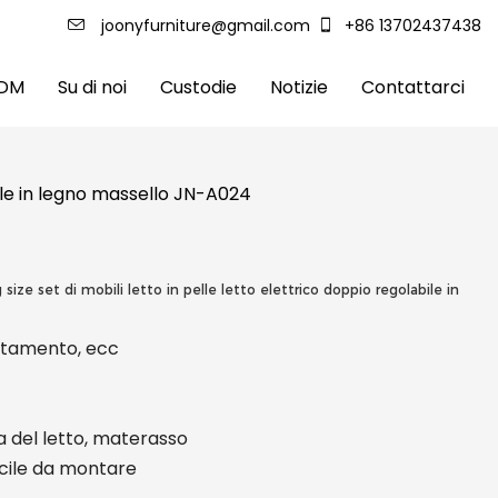
joonyfurniture@gmail.com
+86 13702437438
ODM
Su di noi
Custodie
Notizie
Contattarci
bile in legno massello JN-A024
ze set di mobili letto in pelle letto elettrico doppio regolabile in
artamento, ecc
a del letto, materasso
facile da montare