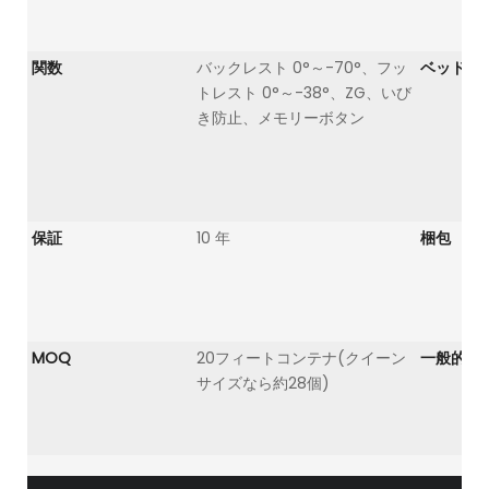
関数
バックレスト 0°～-70°、フッ
ベッドフ
トレスト 0°～-38°、ZG、いび
き防止、メモリーボタン
保証
10 年
梱包
MOQ
20フィートコンテナ(クイーン
一般的な
サイズなら約28個)