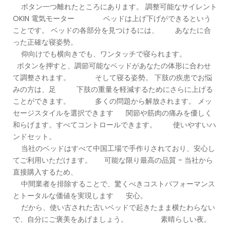
ボタン一つ離れたところにあります。 調整可能なサイレント
OKIN 電気モーター ベッドは上げ下げができるという
ことです。 ベッドの各部分を見つけるには、 あなたに合
った正確な寝姿勢。
仰向けでも横向きでも、ワンタッチで寝られます。
ボタンを押すと、調節可能なベッドがあなたの体形に合わせ
て調整されます。 そして寝る姿勢。 下肢の疾患でお悩
みの方は、足 下肢の重量を軽減するためにさらに上げる
ことができます。 多くの問題から解放されます。 メッ
セージスタイルを選択できます 関節や筋肉の痛みを優しく
和らげます。すべてコントロールできます。 使いやすいハ
ンドセット。
当社のベッドはすべて中国工場で手作りされており、安心し
てご利用いただけます。 可能な限り最高の品質 - 当社から
直接購入するため、
中間業者を排除することで、驚くべきコストパフォーマンス
とトータルな価値を実現します 安心。
だから、使い古された古いベッドで起きたまま横たわらない
で、自分にご褒美をあげましょう。 素晴らしい夜。