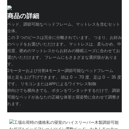
商品の詳細
ベッド、調節可能なベッドフレーム、マットレスを含むセット
全体。
この 3 つのピースは完全に分離されています。 つまり、お好み
のベッドをお選びいただけます。 マットレスは、柔らかめ、中
程度、硬めのマットレスからお好みの睡眠ニーズに合わせてお
選びいただけます。 フレームにもさまざまな選択肢がありま
す。
2モーターおよび分割4モーター調節可能なベッドフレーム
頭と足を上げ下げできます。 頭は 0 ～ 70 度、足は 0 ～ 35 度
です。 リモコンまたはAPPによるワイヤレス制御
仰向けでも横向きでも、ボタンをワンタッチするだけで、調節
可能なベッドがあなたの正確な体形と寝姿勢に合わせて調整さ
れます。