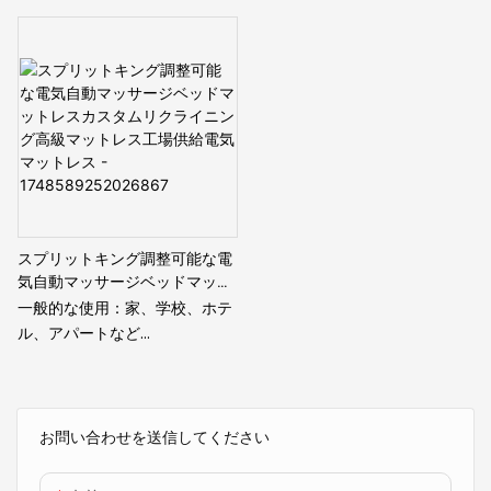
ージベッドベッドルームの使用
モデル項目：JN-M004
モデル項目：JN-M003
JN-M004
サイズ：カスタマイズ可能
サイズ：カスタマイズ可能
セット全体：調整可能なマット
セット全体：調整可能なマット
レスを含む
レスを含む
ベッドフレーム：クリアランス
ベッドフレーム：クリアランス
ゼロ、簡単なフィットフレーム
ゼロ、簡単なフィットフレーム
原産地：中国
原産地：中国
供給能力：15000pcs/月
供給能力：15000pcs/月
機能：バックレスト0°-70°、
機能：バックレスト0°-70°、
フットレスト0°-38°、ZG、
フットレスト0°-38°、ZG、
スプリットキング調整可能な電
unti-snore、メモリbtns
unti-snore、メモリbtns
気自動マッサージベッドマット
ベッドフレーム：オキンモータ
ベッドフレーム：オキンモータ
レスカスタムリクライニング高
一般的な使用：家、学校、ホテ
ーと簡単なフィットフレーム付
ーと簡単なフィットフレーム付
級マットレス工場供給電気マッ
ル、アパートなど
きのスチールベース
きのスチールベース
トレス - 1748589252026867
モデル項目：JN-M002
保証：10年保証
保証：10年保証
サイズ：カスタマイズ可能
最小注文：20フィートの容器
最小注文：20フィートの容器
セット全体：調整可能なマット
（クイーンサイズの約28％）
（クイーンサイズの約28％）
レスを含む
お問い合わせを送信してください
パッケージの詳細：通常の梱
パッケージの詳細：通常の梱
ベッドフレーム：クリアランス
包、箱のマットレス
包、箱のマットレス
ゼロ、簡単なフィットフレーム
配達：預金を受け取った日か
配達：預金を受け取った日か