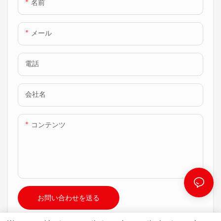
名前
原産地：中国
ら、注文した製品のタイプと数
ら、注文した製品のタイプと数
供給能力：15000pcs/月
量に基づいて30日以内に製品を
量に基づいて30日以内に製品を
機能：バックレスト0°-70°、
メール
配達します
配達します
フットレスト0°-38°、ZG、
unti-snore、メモリbtns
電話
ベッドフレーム：オキンモータ
ーと簡単なフィットフレーム付
きのスチールベース
会社名
保証：10年保証
最小注文：20フィートの容器
（クイーンサイズの約28％）
コンテンツ
パッケージの詳細：通常の梱
包、箱のマットレス
配達：預金を受け取った日か
ら、注文した製品のタイプと数
量に基づいて30日以内に製品を
配達します
お問い合わせを送る