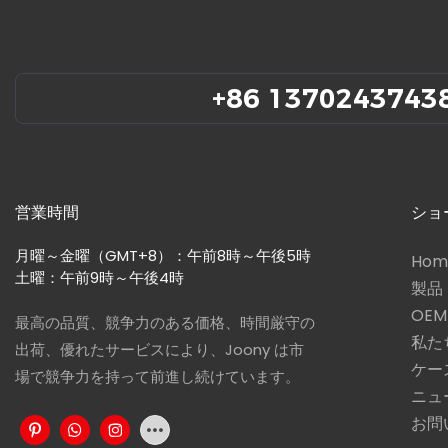
+86 1370243743
営業時間
ショ
月曜～金曜（GMT+8）：午前8時～午後5時
Hom
土曜：午前9時～午後4時
製品
OE
最高の品質、競争力のある価格、時間厳守の
私た
出荷、優れたサービスにより、Joony は市
ケー
場で競争力を持って前進し続けています。
ニュ
お問